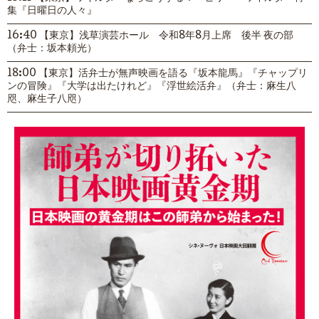
集『日曜日の人々』
16:40 【東京】浅草演芸ホール 令和8年8月上席 後半 夜の部
（弁士：坂本頼光）
18:00 【東京】活弁士が無声映画を語る『坂本龍馬』『チャップリ
ンの冒険』『大学は出たけれど』『浮世絵活弁』（弁士：麻生八
咫、麻生子八咫）