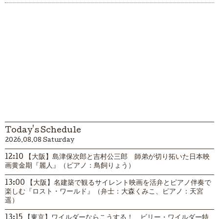
Today's Schedule
2026.08.08 Saturday
12:10 【大阪】島津保次郎と吉村公三郎 師弟が切り拓いた日本映
画黄金期『麗人』（ピアノ：鳥飼りょう）
13:00 【大阪】名建築で観るサイレント映画を活弁とピアノ伴奏で
楽しむ『ロスト・ワールド』（弁士：大森くみこ、ピアノ：天宮
遥）
13:15 【東京】ワイルダーならこうする！ ビリー・ワイルダー特