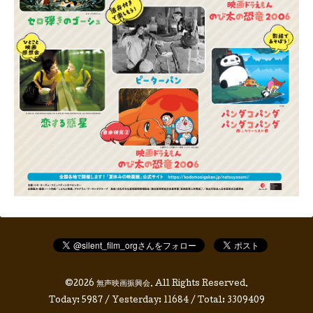
©2026
無声映画振興会
. All Rights Reserved.
Today:
5987
/ Yesterday:
11684
/ Total:
3309409