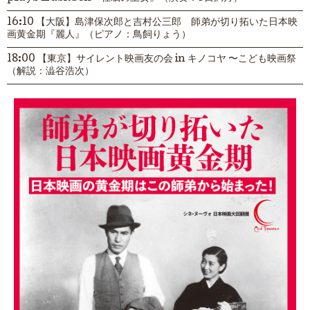
16:10 【大阪】島津保次郎と吉村公三郎 師弟が切り拓いた日本映
画黄金期『麗人』（ピアノ：鳥飼りょう）
18:00 【東京】サイレント映画友の会 in キノコヤ 〜こども映画祭
（解説：澁谷浩次）