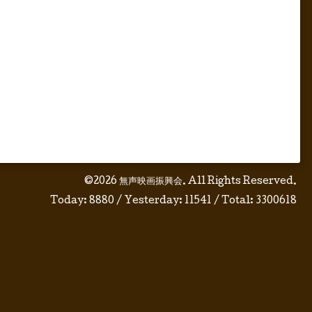
©2026
無声映画振興会
. All Rights Reserved.
Today:
8880
/ Yesterday:
11541
/ Total:
3300618