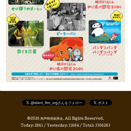
©2026
無声映画振興会
. All Rights Reserved.
Today:
2861
/ Yesterday:
11684
/ Total:
3306283