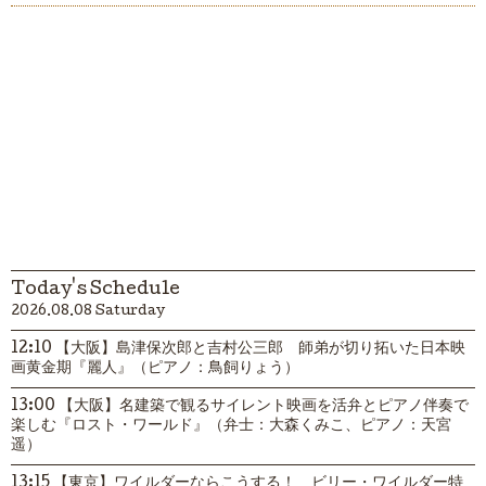
Today's Schedule
2026.08.08 Saturday
12:10 【大阪】島津保次郎と吉村公三郎 師弟が切り拓いた日本映
画黄金期『麗人』（ピアノ：鳥飼りょう）
13:00 【大阪】名建築で観るサイレント映画を活弁とピアノ伴奏で
楽しむ『ロスト・ワールド』（弁士：大森くみこ、ピアノ：天宮
遥）
13:15 【東京】ワイルダーならこうする！ ビリー・ワイルダー特