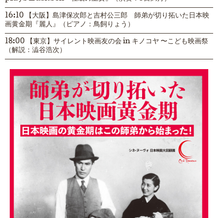
16:10 【大阪】島津保次郎と吉村公三郎 師弟が切り拓いた日本映
画黄金期『麗人』（ピアノ：鳥飼りょう）
18:00 【東京】サイレント映画友の会 in キノコヤ 〜こども映画祭
（解説：澁谷浩次）