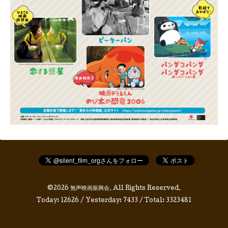
©2026
無声映画振興会
. All Rights Reserved.
Today:
12626
/ Yesterday:
7433
/ Total:
3323481