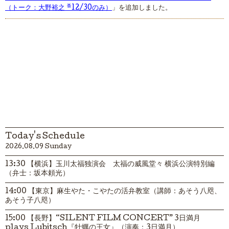
（トーク：大野裕之 *12/30のみ）
」を追加しました。
Today's Schedule
2026.08.09 Sunday
13:30 【横浜】玉川太福独演会 太福の威風堂々 横浜公演特別編
（弁士：坂本頼光）
14:00 【東京】麻生やた・こやたの活弁教室（講師：あそう八咫、
あそう子八咫）
15:00 【長野】“SILENT FILM CONCERT” 3日満月
plays Lubitsch『牡蠣の王女』（演奏：3日満月）