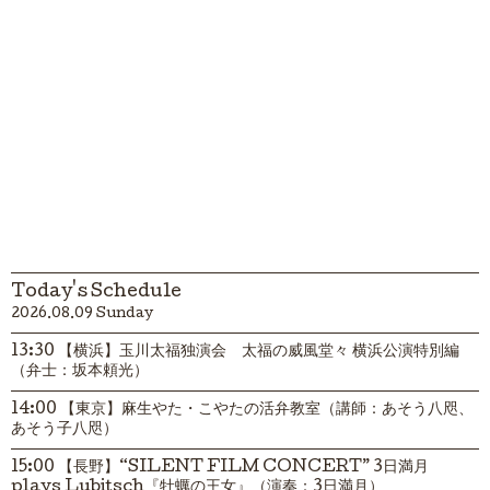
Today's Schedule
2026.08.09 Sunday
13:30 【横浜】玉川太福独演会 太福の威風堂々 横浜公演特別編
（弁士：坂本頼光）
14:00 【東京】麻生やた・こやたの活弁教室（講師：あそう八咫、
あそう子八咫）
15:00 【長野】“SILENT FILM CONCERT” 3日満月
plays Lubitsch『牡蠣の王女』（演奏：3日満月）