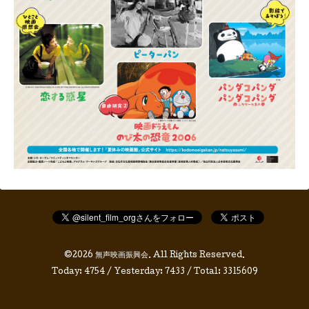
©2026
無声映画振興会
. All Rights Reserved.
Today:
4754
/ Yesterday:
7433
/ Total:
3315609