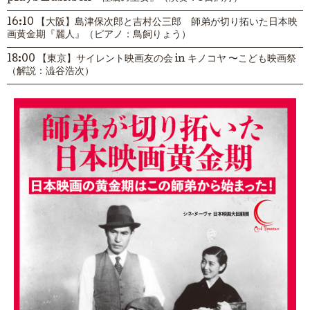
16:10 【大阪】島津保次郎と吉村公三郎 師弟が切り拓いた日本映
画黄金期『麗人』（ピアノ：鳥飼りょう）
18:00 【東京】サイレント映画友の会 in キノコヤ 〜こども映画祭
（解説：澁谷浩次）