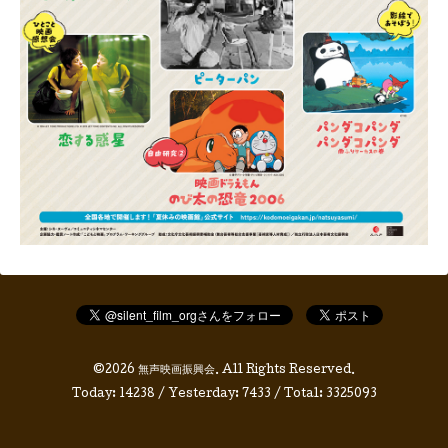
©2026
無声映画振興会
. All Rights Reserved.
Today:
14238
/ Yesterday:
7433
/ Total:
3325093