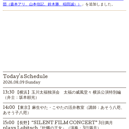
団（森本アリ、山本信記、鈴木勝、稲田誠））
」を追加しました。
Today's Schedule
2026.08.09 Sunday
13:30 【横浜】玉川太福独演会 太福の威風堂々 横浜公演特別編
（弁士：坂本頼光）
14:00 【東京】麻生やた・こやたの活弁教室（講師：あそう八咫、
あそう子八咫）
15:00 【長野】“SILENT FILM CONCERT” 3日満月
plays Lubitsch『牡蠣の王女』（演奏：3日満月）