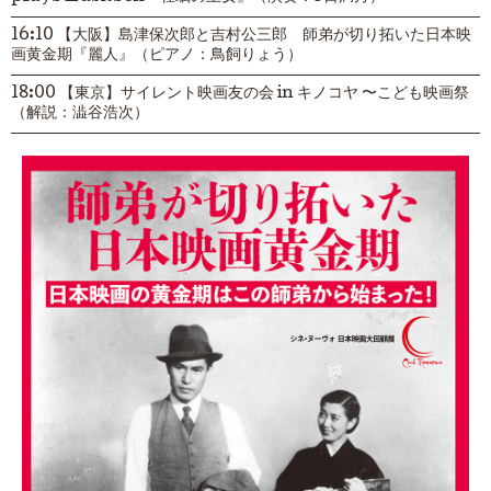
16:10 【大阪】島津保次郎と吉村公三郎 師弟が切り拓いた日本映
画黄金期『麗人』（ピアノ：鳥飼りょう）
18:00 【東京】サイレント映画友の会 in キノコヤ 〜こども映画祭
（解説：澁谷浩次）