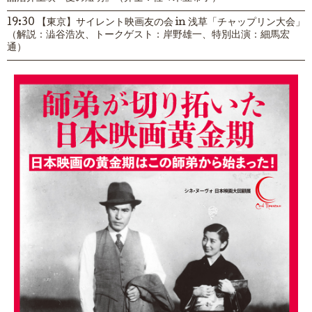
19:30 【東京】サイレント映画友の会 in 浅草「チャップリン大会」
（解説：澁谷浩次、トークゲスト：岸野雄一、特別出演：細馬宏
通）