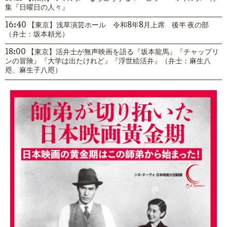
集『日曜日の人々』
16:40 【東京】浅草演芸ホール 令和8年8月上席 後半 夜の部
（弁士：坂本頼光）
18:00 【東京】活弁士が無声映画を語る『坂本龍馬』『チャップリ
ンの冒険』『大学は出たけれど』『浮世絵活弁』（弁士：麻生八
咫、麻生子八咫）