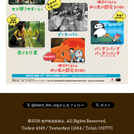
©2026
無声映画振興会
. All Rights Reserved.
Today:
4349
/ Yesterday:
11684
/ Total:
3307771