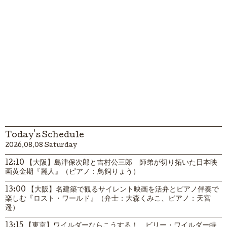
Today's Schedule
2026.08.08 Saturday
12:10 【大阪】島津保次郎と吉村公三郎 師弟が切り拓いた日本映
画黄金期『麗人』（ピアノ：鳥飼りょう）
13:00 【大阪】名建築で観るサイレント映画を活弁とピアノ伴奏で
楽しむ『ロスト・ワールド』（弁士：大森くみこ、ピアノ：天宮
遥）
13:15 【東京】ワイルダーならこうする！ ビリー・ワイルダー特