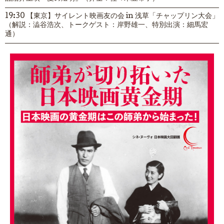
19:30 【東京】サイレント映画友の会 in 浅草「チャップリン大会」
（解説：澁谷浩次、トークゲスト：岸野雄一、特別出演：細馬宏
通）