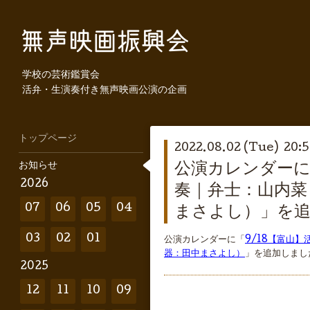
学校の芸術鑑賞会
活弁・生演奏付き無声映画公演の企画
トップページ
2022.08.02 (Tue) 20:
お知らせ
公演カレンダーに
2026
奏｜弁士：山内菜
07
06
05
04
まさよし）」を
03
02
01
公演カレンダーに「
9/18【富山
器：田中まさよし）
」を追加しまし
2025
12
11
10
09