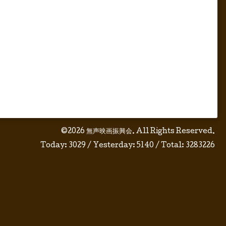
©2026
無声映画振興会
. All Rights Reserved.
Today:
3029
/ Yesterday:
5140
/ Total:
3283226