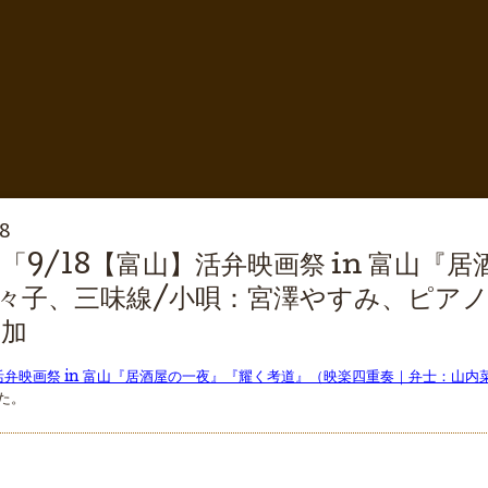
58
「9/18【富山】活弁映画祭 in 富山『
々子、三味線/小唄：宮澤やすみ、ピアノ
追加
】活弁映画祭 in 富山『居酒屋の一夜』『耀く考道』（映楽四重奏｜弁士：山
た。