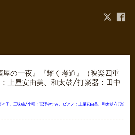
居酒屋の一夜』『耀く考道』（映楽四重
：上屋安由美、和太鼓/打楽器：田中
内菜々子、三味線/小唄：宮澤やすみ、ピアノ：上屋安由美、和太鼓/打楽