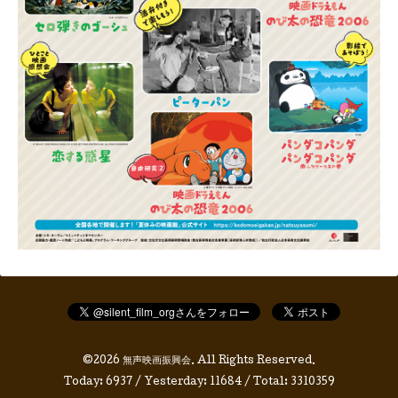
©2026
無声映画振興会
. All Rights Reserved.
Today:
6937
/ Yesterday:
11684
/ Total:
3310359