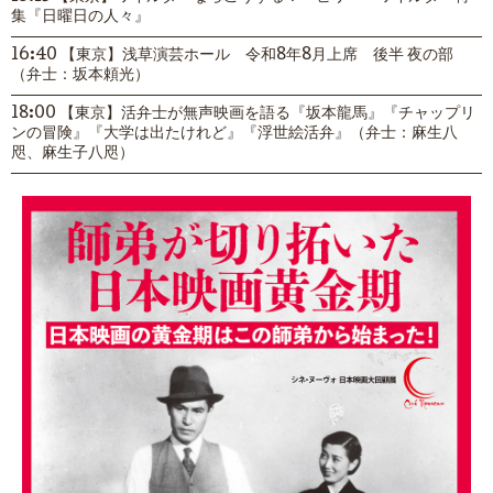
集『日曜日の人々』
16:40 【東京】浅草演芸ホール 令和8年8月上席 後半 夜の部
（弁士：坂本頼光）
18:00 【東京】活弁士が無声映画を語る『坂本龍馬』『チャップリ
ンの冒険』『大学は出たけれど』『浮世絵活弁』（弁士：麻生八
咫、麻生子八咫）