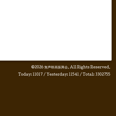
©2026
無声映画振興会
. All Rights Reserved.
Today:
11017
/ Yesterday:
11541
/ Total:
3302755