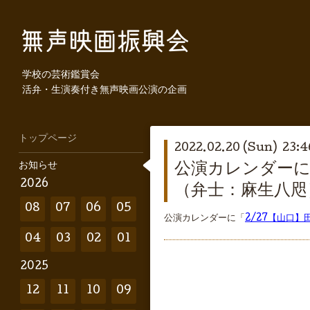
学校の芸術鑑賞会
活弁・生演奏付き無声映画公演の企画
トップページ
2022.02.20 (Sun) 23:4
お知らせ
公演カレンダーに
2026
（弁士：麻生八咫
08
07
06
05
公演カレンダーに「
2/27【山口
04
03
02
01
2025
12
11
10
09