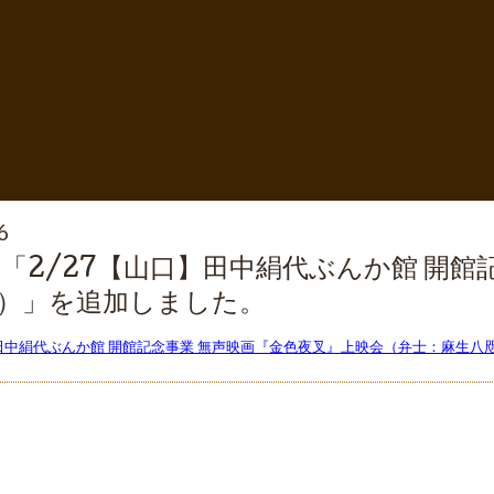
6
「2/27【山口】田中絹代ぶんか館 開館
）」を追加しました。
】田中絹代ぶんか館 開館記念事業 無声映画『金色夜叉』上映会（弁士：麻生八