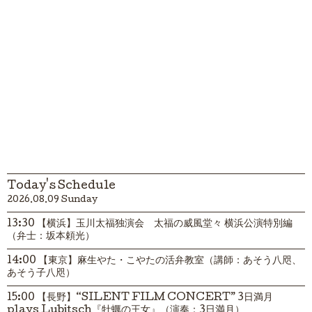
Today's Schedule
2026.08.09 Sunday
13:30 【横浜】玉川太福独演会 太福の威風堂々 横浜公演特別編
（弁士：坂本頼光）
14:00 【東京】麻生やた・こやたの活弁教室（講師：あそう八咫、
あそう子八咫）
15:00 【長野】“SILENT FILM CONCERT” 3日満月
plays Lubitsch『牡蠣の王女』（演奏：3日満月）