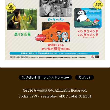
©2026
無声映画振興会
. All Rights Reserved.
Today:
1779
/ Yesterday:
7433
/ Total:
3312634