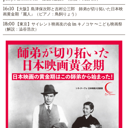
16:10 【大阪】島津保次郎と吉村公三郎 師弟が切り拓いた日本映
画黄金期『麗人』（ピアノ：鳥飼りょう）
18:00 【東京】サイレント映画友の会 in キノコヤ 〜こども映画祭
（解説：澁谷浩次）