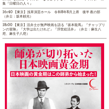
集『日曜日の人々』
16:40 【東京】浅草演芸ホール 令和8年8月上席 後半 夜の部
（弁士：坂本頼光）
18:00 【東京】活弁士が無声映画を語る『坂本龍馬』『チャップリ
ンの冒険』『大学は出たけれど』『浮世絵活弁』（弁士：麻生八
咫、麻生子八咫）