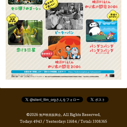
©2026
無声映画振興会
. All Rights Reserved.
Today:
4943
/ Yesterday:
11684
/ Total:
3308365