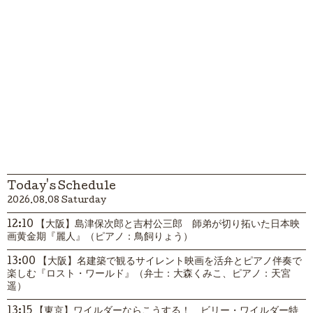
Today's Schedule
2026.08.08 Saturday
12:10 【大阪】島津保次郎と吉村公三郎 師弟が切り拓いた日本映
画黄金期『麗人』（ピアノ：鳥飼りょう）
13:00 【大阪】名建築で観るサイレント映画を活弁とピアノ伴奏で
楽しむ『ロスト・ワールド』（弁士：大森くみこ、ピアノ：天宮
遥）
13:15 【東京】ワイルダーならこうする！ ビリー・ワイルダー特