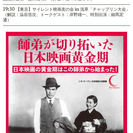
19:30 【東京】サイレント映画友の会 in 浅草「チャップリン大会」
（解説：澁谷浩次、トークゲスト：岸野雄一、特別出演：細馬宏
通）