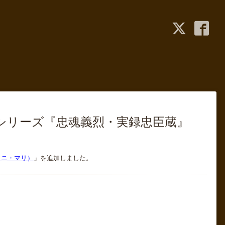
画の樹シリーズ『忠魂義烈・実録忠臣蔵』
コタニ・マリ）
」を追加しました。