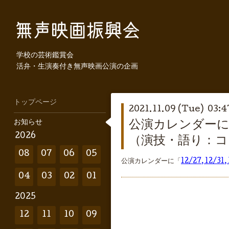
学校の芸術鑑賞会
活弁・生演奏付き無声映画公演の企画
トップページ
2021.11.09 (Tue) 03:4
お知らせ
公演カレンダーに「
2026
（演技・語り：コ
08
07
06
05
公演カレンダーに「
12/27, 1
04
03
02
01
2025
12
11
10
09