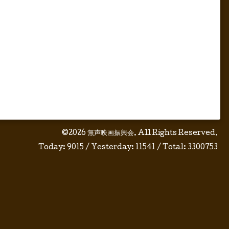
©2026
無声映画振興会
. All Rights Reserved.
Today:
9015
/ Yesterday:
11541
/ Total:
3300753