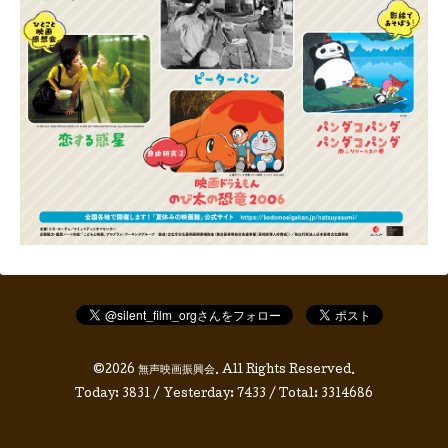
©2026
無声映画振興会
. All Rights Reserved.
Today:
3831
/ Yesterday:
7433
/ Total:
3314686