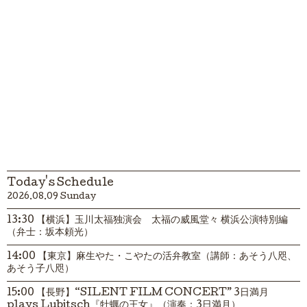
Today's Schedule
2026.08.09 Sunday
13:30 【横浜】玉川太福独演会 太福の威風堂々 横浜公演特別編
（弁士：坂本頼光）
14:00 【東京】麻生やた・こやたの活弁教室（講師：あそう八咫、
あそう子八咫）
15:00 【長野】“SILENT FILM CONCERT” 3日満月
plays Lubitsch『牡蠣の王女』（演奏：3日満月）