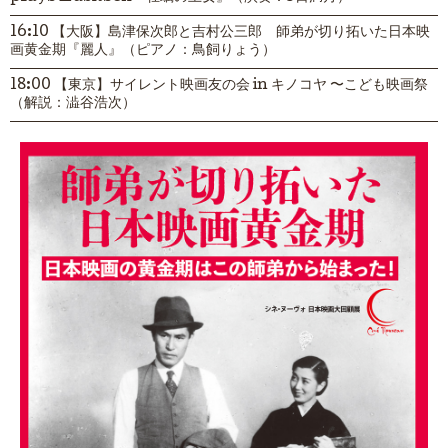
16:10 【大阪】島津保次郎と吉村公三郎 師弟が切り拓いた日本映
画黄金期『麗人』（ピアノ：鳥飼りょう）
18:00 【東京】サイレント映画友の会 in キノコヤ 〜こども映画祭
（解説：澁谷浩次）