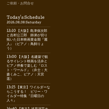
ご依頼・お問合せ
Today's Schedule
2026.08.08 Saturday
12:10 【大阪】島津保次郎
と吉村公三郎 師弟が切り
拓いた日本映画黄金期『麗
人』（ピアノ：鳥飼りょ
う）
13:00 【大阪】名建築で観
るサイレント映画を活弁と
ピアノ伴奏で楽しむ『ロス
ト・ワールド』（弁士：大
森くみこ、ピアノ：天宮
遥）
13:15 【東京】ワイルダーな
らこうする！ ビリー・ワ
イルダー特集『日曜日の
人々』