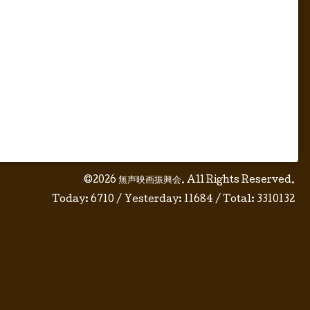
©2026
無声映画振興会
. All Rights Reserved.
Today:
6710
/ Yesterday:
11684
/ Total:
3310132