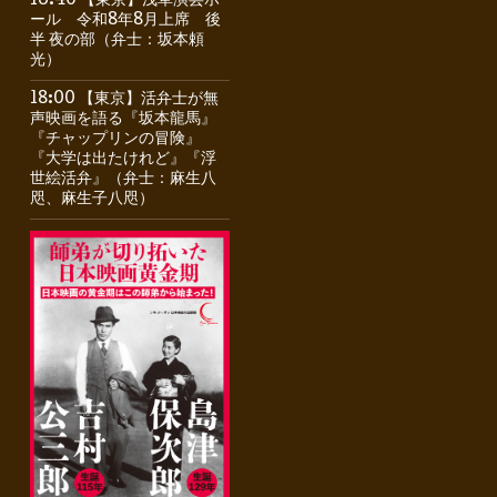
16:40 【東京】浅草演芸ホ
ール 令和8年8月上席 後
半 夜の部（弁士：坂本頼
光）
18:00 【東京】活弁士が無
声映画を語る『坂本龍馬』
『チャップリンの冒険』
『大学は出たけれど』『浮
世絵活弁』（弁士：麻生八
咫、麻生子八咫）