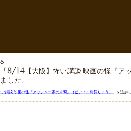
55
「8/14【大阪】怖い講談 映画の怪『
しました。
】怖い講談 映画の怪『アッシャー家の末裔』（ピアノ：鳥飼りょう）
」を追加