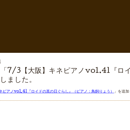
1
「7/3【大阪】キネピアノvol.41『
加しました。
キネピアノvol.41『ロイドの其の日ぐらし』（ピアノ：鳥飼りょう）
」を追加