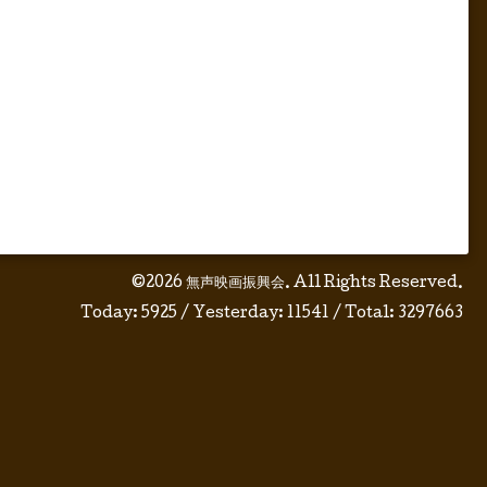
©2026
無声映画振興会
. All Rights Reserved.
Today:
5925
/ Yesterday:
11541
/ Total:
3297663