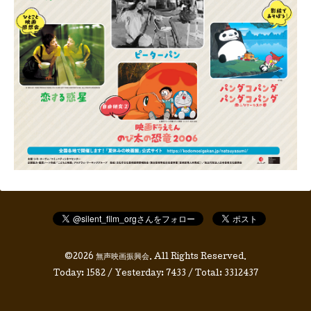
©2026
無声映画振興会
. All Rights Reserved.
Today:
1582
/ Yesterday:
7433
/ Total:
3312437