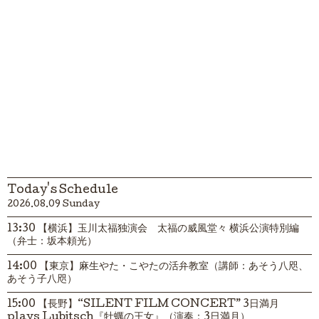
Today's Schedule
2026.08.09 Sunday
13:30 【横浜】玉川太福独演会 太福の威風堂々 横浜公演特別編
（弁士：坂本頼光）
14:00 【東京】麻生やた・こやたの活弁教室（講師：あそう八咫、
あそう子八咫）
15:00 【長野】“SILENT FILM CONCERT” 3日満月
plays Lubitsch『牡蠣の王女』（演奏：3日満月）