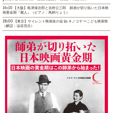
16:10 【大阪】島津保次郎と吉村公三郎 師弟が切り拓いた日本映
画黄金期『麗人』（ピアノ：鳥飼りょう）
18:00 【東京】サイレント映画友の会 in キノコヤ 〜こども映画祭
（解説：澁谷浩次）