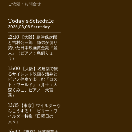
ご依頼・お問合せ
Today's Schedule
2026.08.08 Saturday
12:10 【大阪】島津保次郎
と吉村公三郎 師弟が切り
拓いた日本映画黄金期『麗
人』（ピアノ：鳥飼りょ
う）
13:00 【大阪】名建築で観
るサイレント映画を活弁と
ピアノ伴奏で楽しむ『ロス
ト・ワールド』（弁士：大
森くみこ、ピアノ：天宮
遥）
13:15 【東京】ワイルダーな
らこうする！ ビリー・ワ
イルダー特集『日曜日の
人々』