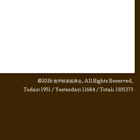
©2026
無声映画振興会
. All Rights Reserved.
Today:
1951
/ Yesterday:
11684
/ Total:
3305373