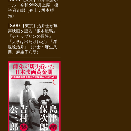
16:40 【東京】浅草演芸ホ
ール 令和8年8月上席 後
半 夜の部（弁士：坂本頼
光）
18:00 【東京】活弁士が無
声映画を語る『坂本龍馬』
『チャップリンの冒険』
『大学は出たけれど』『浮
世絵活弁』（弁士：麻生八
咫、麻生子八咫）