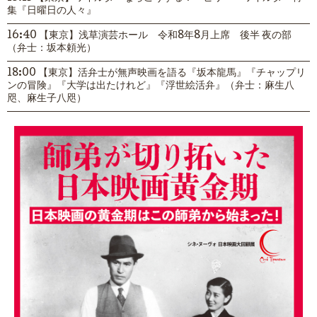
集『日曜日の人々』
16:40 【東京】浅草演芸ホール 令和8年8月上席 後半 夜の部
（弁士：坂本頼光）
18:00 【東京】活弁士が無声映画を語る『坂本龍馬』『チャップリ
ンの冒険』『大学は出たけれど』『浮世絵活弁』（弁士：麻生八
咫、麻生子八咫）