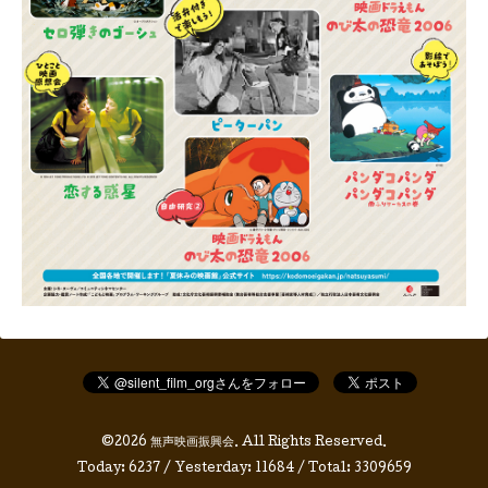
©2026
無声映画振興会
. All Rights Reserved.
Today:
6237
/ Yesterday:
11684
/ Total:
3309659