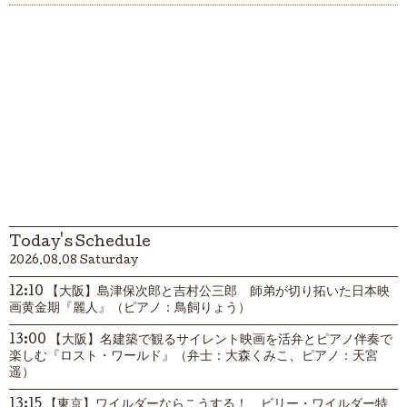
Today's Schedule
2026.08.08 Saturday
12:10 【大阪】島津保次郎と吉村公三郎 師弟が切り拓いた日本映
画黄金期『麗人』（ピアノ：鳥飼りょう）
13:00 【大阪】名建築で観るサイレント映画を活弁とピアノ伴奏で
楽しむ『ロスト・ワールド』（弁士：大森くみこ、ピアノ：天宮
遥）
13:15 【東京】ワイルダーならこうする！ ビリー・ワイルダー特