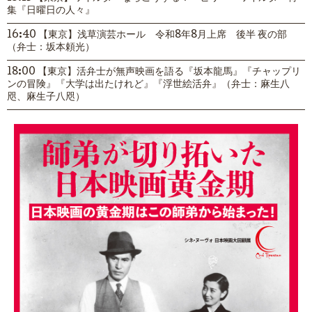
集『日曜日の人々』
16:40 【東京】浅草演芸ホール 令和8年8月上席 後半 夜の部
（弁士：坂本頼光）
18:00 【東京】活弁士が無声映画を語る『坂本龍馬』『チャップリ
ンの冒険』『大学は出たけれど』『浮世絵活弁』（弁士：麻生八
咫、麻生子八咫）