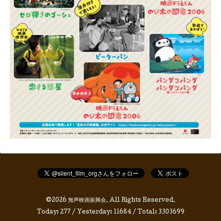
©2026
無声映画振興会
. All Rights Reserved.
Today:
277
/ Yesterday:
11684
/ Total:
3303699