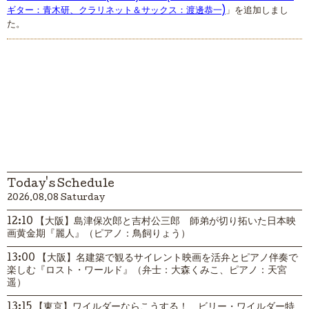
ギター：青木研、クラリネット＆サックス：渡邊恭一)
」を追加しまし
た。
Today's Schedule
2026.08.08 Saturday
12:10 【大阪】島津保次郎と吉村公三郎 師弟が切り拓いた日本映
画黄金期『麗人』（ピアノ：鳥飼りょう）
13:00 【大阪】名建築で観るサイレント映画を活弁とピアノ伴奏で
楽しむ『ロスト・ワールド』（弁士：大森くみこ、ピアノ：天宮
遥）
13:15 【東京】ワイルダーならこうする！ ビリー・ワイルダー特