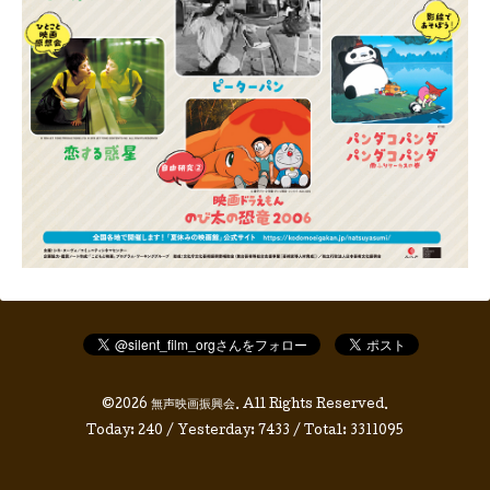
©2026
無声映画振興会
. All Rights Reserved.
Today:
240
/ Yesterday:
7433
/ Total:
3311095