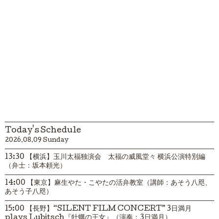
Today's Schedule
2026.08.09 Sunday
13:30 【横浜】玉川太福独演会 太福の威風堂々 横浜公演特別編
（弁士：坂本頼光）
14:00 【東京】麻生やた・こやたの活弁教室（講師：あそう八咫、
あそう子八咫）
15:00 【長野】“SILENT FILM CONCERT” 3日満月
plays Lubitsch『牡蠣の王女』（演奏：3日満月）