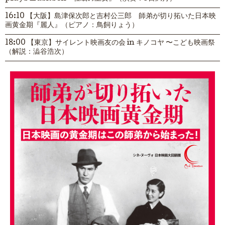
16:10 【大阪】島津保次郎と吉村公三郎 師弟が切り拓いた日本映
画黄金期『麗人』（ピアノ：鳥飼りょう）
18:00 【東京】サイレント映画友の会 in キノコヤ 〜こども映画祭
（解説：澁谷浩次）