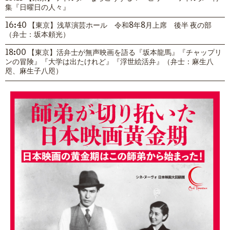
集『日曜日の人々』
16:40 【東京】浅草演芸ホール 令和8年8月上席 後半 夜の部
（弁士：坂本頼光）
18:00 【東京】活弁士が無声映画を語る『坂本龍馬』『チャップリ
ンの冒険』『大学は出たけれど』『浮世絵活弁』（弁士：麻生八
咫、麻生子八咫）