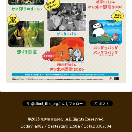
©2026
無声映画振興会
. All Rights Reserved.
Today:
4082
/ Yesterday:
11684
/ Total:
3307504