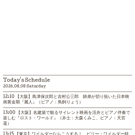
Today's Schedule
2026.08.08 Saturday
12:10 【大阪】島津保次郎と吉村公三郎 師弟が切り拓いた日本映
画黄金期『麗人』（ピアノ：鳥飼りょう）
13:00 【大阪】名建築で観るサイレント映画を活弁とピアノ伴奏で
楽しむ『ロスト・ワールド』（弁士：大森くみこ、ピアノ：天宮
遥）
13:15 【東京】ワイルダーならこうする！ ビリー・ワイルダー特