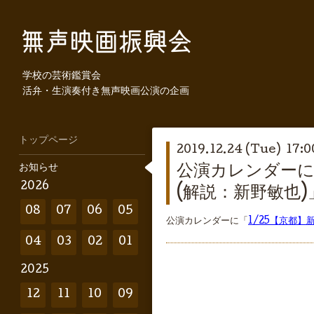
学校の芸術鑑賞会
活弁・生演奏付き無声映画公演の企画
トップページ
2019.12.24 (Tue) 17:0
お知らせ
公演カレンダーに
2026
(解説：新野敏也
08
07
06
05
公演カレンダーに「
1/25【京都
04
03
02
01
2025
12
11
10
09