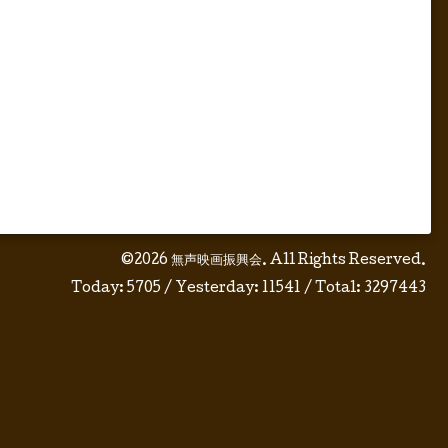
©2026
無声映画振興会
. All Rights Reserved.
Today:
5705
/ Yesterday:
11541
/ Total:
3297443