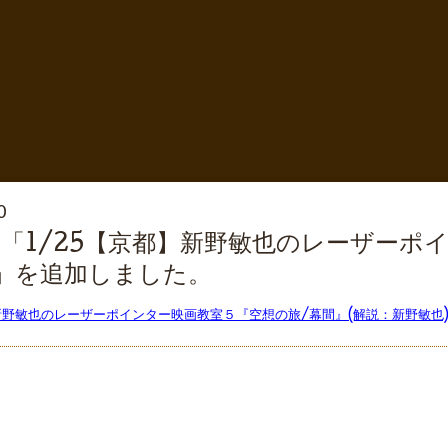
0
「1/25【京都】新野敏也のレーザーポ
)」を追加しました。
】新野敏也のレーザーポインター映画教室５『空想の旅/幕間』(解説：新野敏也