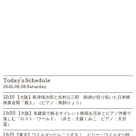
Today's Schedule
2026.08.08 Saturday
12:10 【大阪】島津保次郎と吉村公三郎 師弟が切り拓いた日本映
画黄金期『麗人』（ピアノ：鳥飼りょう）
13:00 【大阪】名建築で観るサイレント映画を活弁とピアノ伴奏で
楽しむ『ロスト・ワールド』（弁士：大森くみこ、ピアノ：天宮
遥）
13:15 【東京】ワイルダーならこうする！ ビリー・ワイルダー特