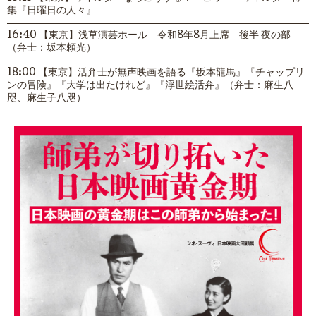
集『日曜日の人々』
16:40 【東京】浅草演芸ホール 令和8年8月上席 後半 夜の部
（弁士：坂本頼光）
18:00 【東京】活弁士が無声映画を語る『坂本龍馬』『チャップリ
ンの冒険』『大学は出たけれど』『浮世絵活弁』（弁士：麻生八
咫、麻生子八咫）