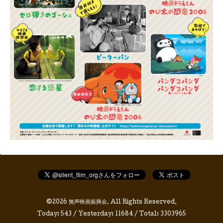
©2026
無声映画振興会
. All Rights Reserved.
Today:
543
/ Yesterday:
11684
/ Total:
3303965