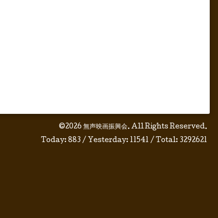
©2026
無声映画振興会
. All Rights Reserved.
Today:
883
/ Yesterday:
11541
/ Total:
3292621