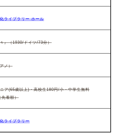
化ライブラリー ホール
々』
（1930/ドイツ/73分）
アノ）
ニア(65歳以上)・高校生180円/小・中学生無料
（先着順）
化ライブラリー