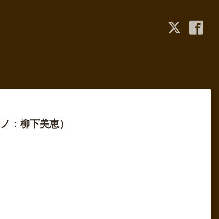
アノ：柳下美恵）