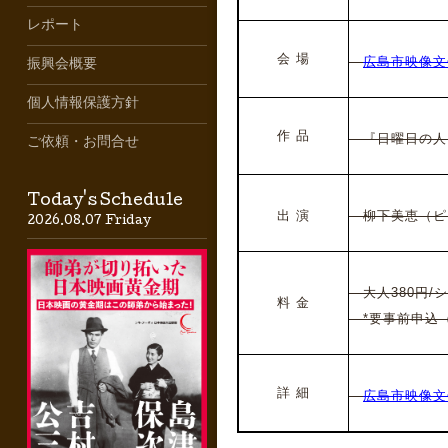
レポート
会 場
広島市映像文
振興会概要
個人情報保護方針
作 品
『日曜日の人
ご依頼・お問合せ
Today's Schedule
出 演
柳下美恵（ピ
2026.08.07 Friday
大人380円/シ
料 金
*要事前申込
詳 細
広島市映像文