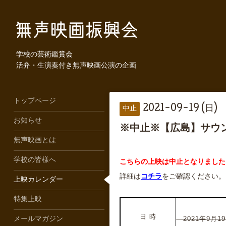
学校の芸術鑑賞会
活弁・生演奏付き無声映画公演の企画
トップページ
2021-09-19 (日)
中止
お知らせ
※中止※【広島】サウ
無声映画とは
学校の皆様へ
こちらの上映は中止となりました
詳細は
コチラ
をご確認ください。
上映カレンダー
特集上映
日 時
2021年9月19
メールマガジン