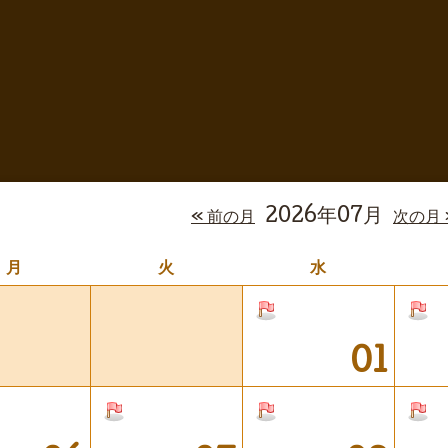
2026年07月
« 前の月
次の月 
月
火
水
01