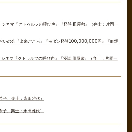
エア シネマ『クトゥルフの呼び声』『怪談 皿屋敷』（弁士：片岡一
いの会『出来ごころ』『モダン怪談100,000,000円』『血煙
エア シネマ『クトゥルフの呼び声』『怪談 皿屋敷』（弁士：片岡一
希子、楽士：永田雅代）
希子、楽士：永田雅代）