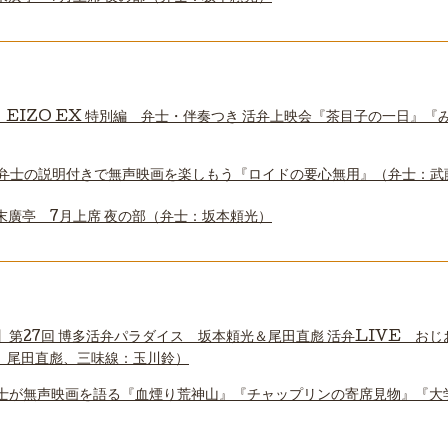
】EIZO EX 特別編 弁士・伴奏つき 活弁上映会『茶目子の一日』
弁士の説明付きで無声映画を楽しもう『ロイドの要心無用』（弁士：武
末廣亭 7月上席 夜の部（弁士：坂本頼光）
】第27回 博多活弁パラダイス 坂本頼光＆尾田直彪 活弁LIVE お
、尾田直彪、三味線：玉川鈴）
士が無声映画を語る『血煙り荒神山』『チャップリンの寄席見物』『大