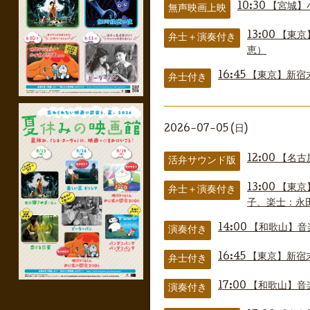
10:30
【宮城】
無声映画上映
13:00
【東京
弁士＋演奏付き
恵）
16:45
【東京】新宿
弁士付き
2026-07-05 (日)
12:00
【名古
活弁サウンド版
13:00
【東京
弁士＋演奏付き
子、楽士：永
14:00
【和歌山】音
演奏付き
16:45
【東京】新宿
弁士付き
17:00
【和歌山】音楽
演奏付き