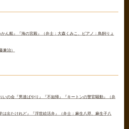
『みかん船』『海の宮殿』（弁士：大森くみこ、ピアノ：鳥飼りょ
藤兼治）
じおいの会『男達ばやり』『不如帰』『キートンの警官騒動』（弁
学は出たけれど』『浮世絵活弁』（弁士：麻生八咫、麻生子八