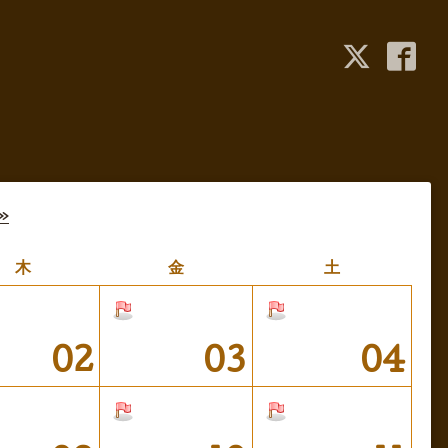
»
木
金
土
02
03
04