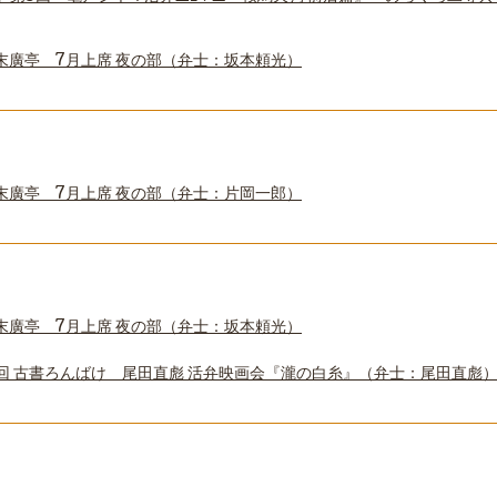
末廣亭 7月上席 夜の部（弁士：坂本頼光）
末廣亭 7月上席 夜の部（弁士：片岡一郎）
末廣亭 7月上席 夜の部（弁士：坂本頼光）
回 古書ろんばけ 尾田直彪 活弁映画会『瀧の白糸』（弁士：尾田直彪