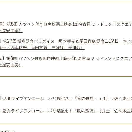
屋】第8回 カツベン付き無声映画上映会 in 名古屋 ミッドランドスク
上屋安由美）
】第27回 博多活弁パラダイス 坂本頼光＆尾田直彪 活弁LIVE おじお
弁士：坂本頼光、尾田直彪、三味線：玉川鈴）
屋】第8回 カツベン付き無声映画上映会 in 名古屋 ミッドランドスク
上屋安由美）
】活弁ライブアンコール パリ祭記念！『嵐の孤児』（弁士：佐々木亜
】活弁ライブアンコール パリ祭記念！『嵐の孤児』（弁士：佐々木亜