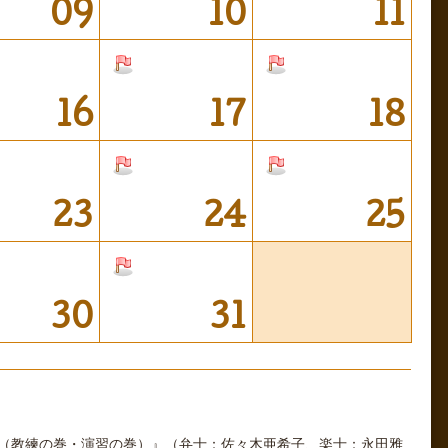
09
10
11
16
17
18
23
24
25
30
31
兵（教練の巻・演習の巻）』（弁士：佐々木亜希子、楽士：永田雅