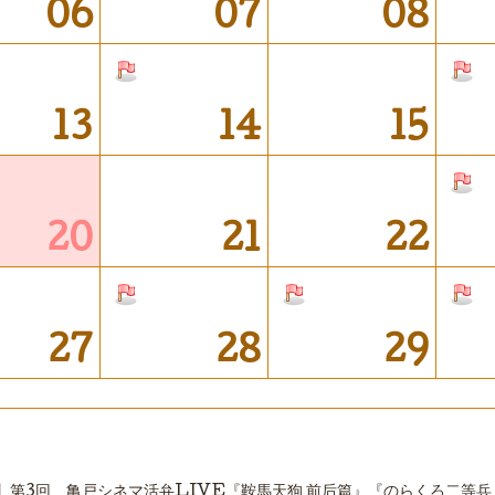
06
07
08
13
14
15
20
21
22
27
28
29
】第3回 亀戸シネマ活弁LIVE『鞍馬天狗 前后篇』『のらくろ二等