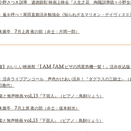
小野さつき訓導 遺徳顕彰 映画上映会『人生之花 殉職訓導噫々小野女
】嵐を呼べ！尾田直彪活弁勉強会《知られざるマリオン・デイヴィスⅡ
末廣亭 7月上席 夜の部（弁士：片岡一郎）
屋】おいしい映画祭『I AM JAM ピザの惑星危機一髪！』活弁吹込
】活弁ライブアンコール 声色かけあい活弁！『ダグラスの三銃士』（
田雅代）
楽と無声映画 vol.13『下宿人』（ピアノ：鳥飼りょう）
末廣亭 7月上席 夜の部（弁士：坂本頼光）
と無声映画 vol.13『下宿人』（ピアノ：鳥飼りょう）