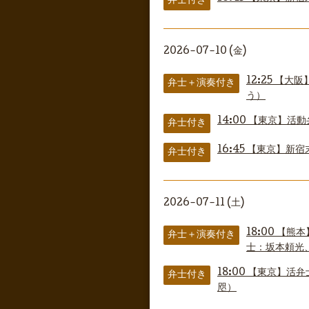
弁士付き
2026-07-10 (金)
12:25
【大阪
弁士＋演奏付き
う）
14:00
【東京】活動
弁士付き
16:45
【東京】新宿
弁士付き
2026-07-11 (土)
18:00
【熊本
弁士＋演奏付き
士：坂本頼光
18:00
【東京】活弁
弁士付き
咫）