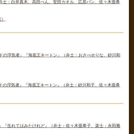
弁士：白井真木、高田べん、安田カオル、広居バン、佐々木亜希
恵）
ドの浮気者』『海底王キートン』（弁士：おさべせりな、砂川和
ドの浮気者』『海底王キートン』（弁士：砂川和子、佐々木亜希
』『生れてはみたけれど』（弁士：佐々木亜希子、楽士：永田雅