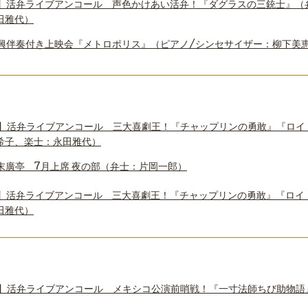
】活弁ライブアンコール 声色かけあい活弁！『ダグラスの三銃士』（
田雅代）
興伴奏付き上映会『メトロポリス』（ピアノ/シンセサイザー：柳下美
】活弁ライブアンコール 三大喜劇王！『チャップリンの勇敢』『ロイ
希子、楽士：永田雅代）
末廣亭 7月上席 夜の部（弁士：片岡一郎）
】活弁ライブアンコール 三大喜劇王！『チャップリンの勇敢』『ロイ
田雅代）
】活弁ライブアンコール メキシコ公演前哨戦！『一寸法師ちび助物語