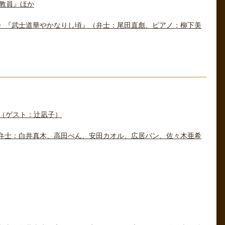
教員』ほか
》『武士道華やかなりし頃』（弁士：尾田直彪、ピアノ：柳下美
版（ゲスト：辻凪子）
弁士：白井真木、高田べん、安田カオル、広居バン、佐々木亜希