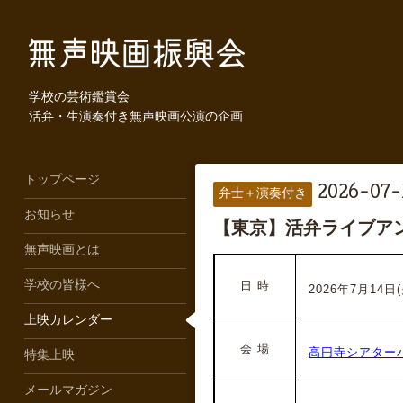
学校の芸術鑑賞会
活弁・生演奏付き無声映画公演の企画
トップページ
2026-07-
弁士＋演奏付き
お知らせ
【東京】活弁ライブア
無声映画とは
学校の皆様へ
日 時
2026年7月14日(火
上映カレンダー
会 場
高円寺シアター
特集上映
メールマガジン