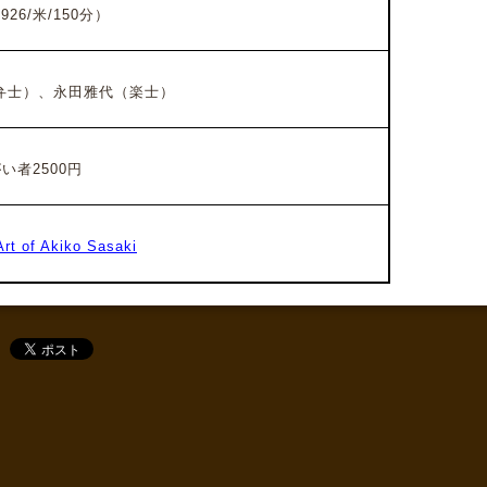
6/米/150分）
弁士）、
永田雅代（楽士）
い者2500円
t of Akiko Sasaki