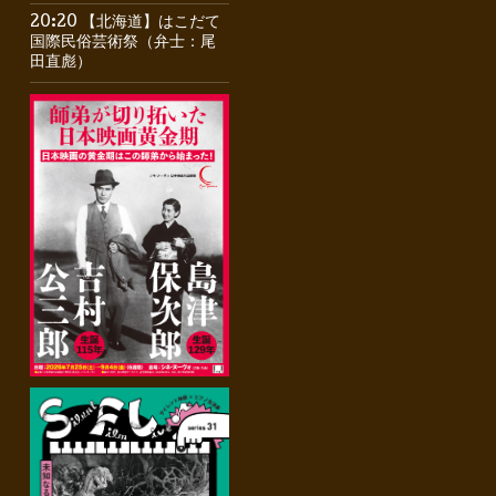
20:20 【北海道】はこだて
国際民俗芸術祭（弁士：尾
田直彪）