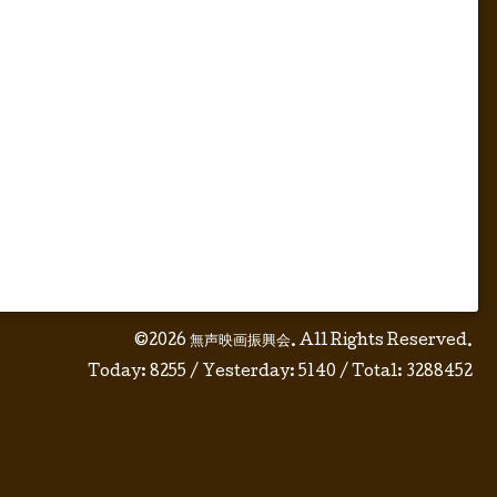
©2026
無声映画振興会
. All Rights Reserved.
Today:
8255
/ Yesterday:
5140
/ Total:
3288452