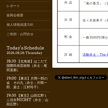
作 品
『嵐の孤児』（192
レポート
振興会概要
出 演
佐々木亜希子
（
個人情報保護方針
ご依頼・お問合せ
料 金
一般3500円/障が
Today's Schedule
2026.08.06 Thursday
詳 細
活動弁士 - The Ar
18:30 【北海道】はこだて
国際民俗芸術祭（弁士：尾
田直彪）
19:00 【東京】片岡一郎の
会 その九（弁士：片岡一
郎、楽士：江村玲子）
19:30 【東京】山田広野ミ
ニ活弁NIGHT（弁士：山
田広野）