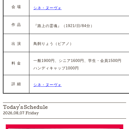
会 場
シネ・ヌーヴォ
作 品
『路上の霊魂』
（1921/日/84分）
出 演
鳥飼りょう（ピアノ）
一般19
00円、シニア1600円、学生・会員1500円
料 金
ハンディキャップ1000円
詳 細
シネ・ヌーヴォ
Today's Schedule
2026.08.07 Friday