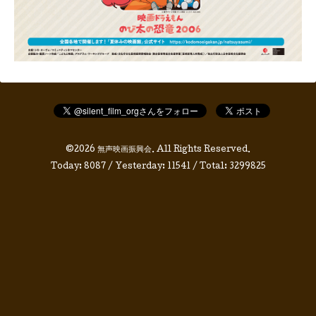
©2026
無声映画振興会
. All Rights Reserved.
Today:
8087
/ Yesterday:
11541
/ Total:
3299825