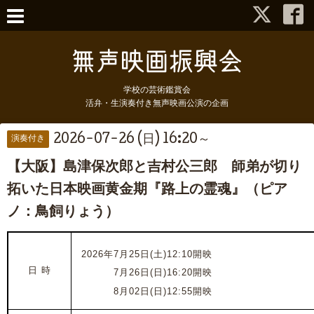
学校の芸術鑑賞会
活弁・生演奏付き無声映画公演の企画
2026-07-26 (日) 16:20～
演奏付き
【大阪】島津保次郎と吉村公三郎 師弟が切り
拓いた日本映画黄金期『路上の霊魂』（ピア
ノ：鳥飼りょう）
2026年7月25日(土)12:10開映
日 時
2026年
7月26日(日)16:20開映
2026年
8月02日(日)12:55開映