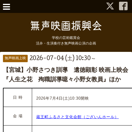
学校の芸術鑑賞会
活弁・生演奏付き無声映画公演の企画
2026-07-04 (土) 10:30～
無声映画上映
【宮城】小野さつき訓導 遺徳顕彰 映画上映会
『人生之花 殉職訓導噫々小野女教員』ほか
日 時
2026年7月4日(土)10:30開映
会 場
蔵王町ふるさと文化会館（ございんホール）