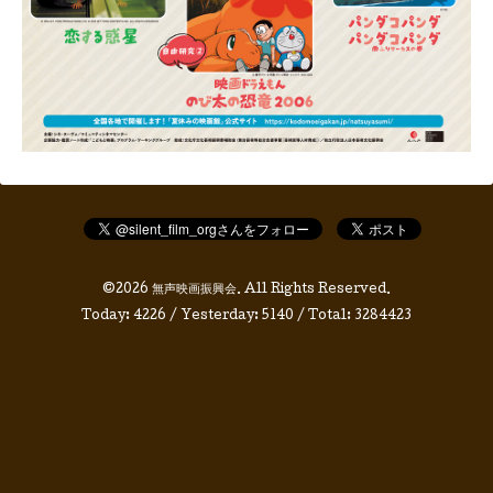
©2026
無声映画振興会
. All Rights Reserved.
Today:
4226
/ Yesterday:
5140
/ Total:
3284423