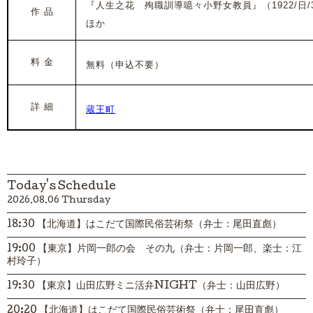
『人生之花 殉職訓導噫々小野女教員』
（1922/日
作 品
ほか
料 金
無料（申込不要）
詳 細
蔵王町
Today's Schedule
2026.08.06 Thursday
18:30 【北海道】はこだて国際民俗芸術祭（弁士：尾田直彪）
19:00 【東京】片岡一郎の会 その九（弁士：片岡一郎、楽士：江
村玲子）
19:30 【東京】山田広野ミニ活弁NIGHT（弁士：山田広野）
20:20 【北海道】はこだて国際民俗芸術祭（弁士：尾田直彪）