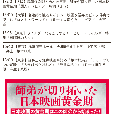
12:10 【大阪】島津保次郎と吉村公三郎 師弟が切り拓いた日本映
画黄金期『麗人』（ピアノ：鳥飼りょう）
13:00 【大阪】名建築で観るサイレント映画を活弁とピアノ伴奏で
楽しむ『ロスト・ワールド』（弁士：大森くみこ、ピアノ：天宮
遥）
13:15 【東京】ワイルダーならこうする！ ビリー・ワイルダー特
集『日曜日の人々』
16:40 【東京】浅草演芸ホール 令和8年8月上席 後半 夜の部
（弁士：坂本頼光）
18:00 【東京】活弁士が無声映画を語る『坂本龍馬』『チャップリ
ンの冒険』『大学は出たけれど』『浮世絵活弁』（弁士：麻生八
咫、麻生子八咫）