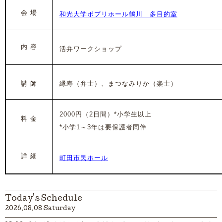
会 場
和光大学ポプリホール鶴川 多目的室
内 容
活弁ワークショップ
講 師
縁寿（弁士）、まつなみりか（楽士）
2000円（2日間）*小学生以上
料 金
*小学1～3年は要保護者同伴
詳 細
町田市民ホール
Today's Schedule
2026.08.08 Saturday