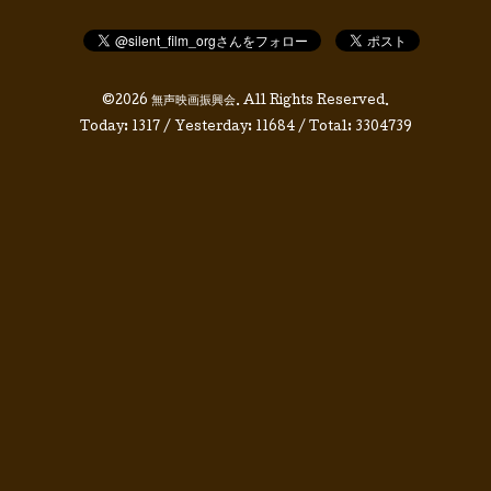
©2026
無声映画振興会
. All Rights Reserved.
Today:
1317
/ Yesterday:
11684
/ Total:
3304739