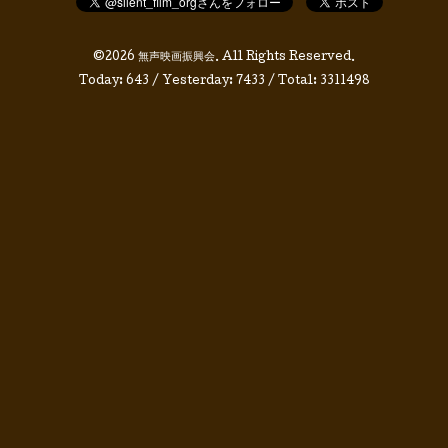
©2026
無声映画振興会
. All Rights Reserved.
Today:
643
/ Yesterday:
7433
/ Total:
3311498