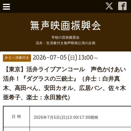
学校の芸術鑑賞会
活弁・生演奏付き無声映画公演の企画
2026-07-05 (日) 13:00～
弁士＋演奏付き
【東京】活弁ライブアンコール 声色かけあい
活弁！『ダグラスの三銃士』（弁士：白井真
木、高田べん、安田カオル、広居バン、佐々木
亜希子、楽士：永田雅代）
日 時
2026年7月5日(日)13:00/17:00開映