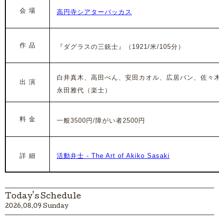
会 場
高円寺シアターバッカス
作 品
『ダグラスの三銃士』（1921/米/105分）
白井真木、高田べん、安田カオル、広居バン、佐々
出 演
永田雅代（楽士）
料 金
一般3500円/障がい者2500円
詳 細
活動弁士 - The Art of Akiko Sasaki
Today's Schedule
2026.08.09 Sunday