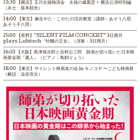
13:30 【横浜】玉川太福独演会 太福の威風堂々 横浜公演特別編
（弁士：坂本頼光）
14:00 【東京】麻生やた・こやたの活弁教室（講師：あそう八咫、
あそう子八咫）
15:00 【長野】“SILENT FILM CONCERT” 3日満月
plays Lubitsch『牡蠣の王女』（演奏：3日満月）
16:10 【大阪】島津保次郎と吉村公三郎 師弟が切り拓いた日本映
画黄金期『麗人』（ピアノ：鳥飼りょう）
18:00 【東京】サイレント映画友の会 in キノコヤ 〜こども映画祭
（解説：澁谷浩次）