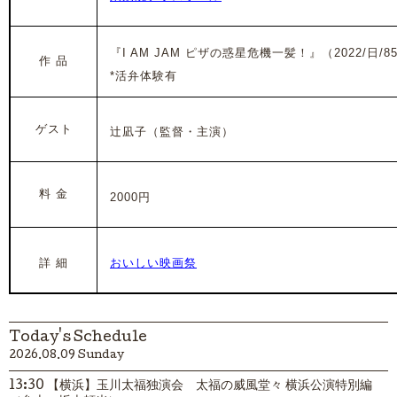
『I AM JAM ピザの惑星危機一髪！』（2022/日/8
作 品
*活弁体験有
ゲスト
辻凪子（監督・主演
）
料 金
2000円
詳 細
おいしい映画祭
Today's Schedule
2026.08.09 Sunday
13:30 【横浜】玉川太福独演会 太福の威風堂々 横浜公演特別編