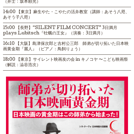
（弁士：坂本頼光）
14:00 【東京】麻生やた・こやたの活弁教室（講師：あそう八咫、
あそう子八咫）
15:00 【長野】“SILENT FILM CONCERT” 3日満月
plays Lubitsch『牡蠣の王女』（演奏：3日満月）
16:10 【大阪】島津保次郎と吉村公三郎 師弟が切り拓いた日本映
画黄金期『麗人』（ピアノ：鳥飼りょう）
18:00 【東京】サイレント映画友の会 in キノコヤ 〜こども映画祭
（解説：澁谷浩次）