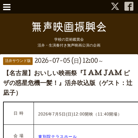
学校の芸術鑑賞会
活弁・生演奏付き無声映画公演の企画
2026-07-05 (日) 12:00～
活弁サウンド版
【名古屋】おいしい映画祭『I AM JAM ピ
ザの惑星危機一髪！』活弁吹込版（ゲスト：辻
凪子）
日 時
2026年7月5日(日)12:00開映（11:40開場）
会 場
東別院テラスホール