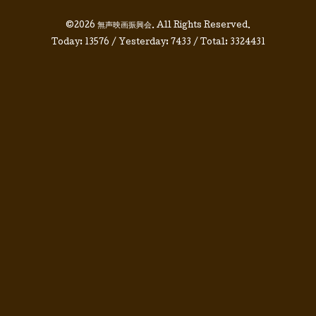
©2026
無声映画振興会
. All Rights Reserved.
Today:
13576
/ Yesterday:
7433
/ Total:
3324431