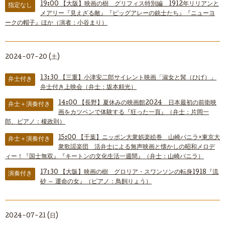
19:00
【大阪】映画の樹 グリフィス特別編 1912年リリアンと
指定なし
メアリー『見えざる敵』『ピッグアレーの銃士たち』『ニューヨ
ークの帽子』ほか（演者：小谷まり）
2024-07-20 (土)
13:30
【三重】小津安二郎サイレント映画「淑女と髯（ひげ）」
弁士付き
弁士付き上映会（弁士：坂本頼光）
14:00
【長野】夏休みの映画館2024 日本最初の前衛映
弁士＋演奏付き
画をカツベンで体験する『狂った一頁』（弁士：片岡一
郎、ピアノ：榎政則）
15:00
【千葉】ニッポン大衆娯楽絵巻 山崎バニラ×東京大
弁士＋演奏付き
衆歌謡楽団 活弁士による無声映画と懐かしの昭和メロデ
ィー！『国士無双』『キートンの文化生活一週間』（弁士：山崎バニラ）
17:30
【大阪】映画の樹 グロリア・スワンソンの転身1918『流
演奏付き
砂 ～ 運命の女』（ピアノ：鳥飼りょう）
2024-07-21 (日)