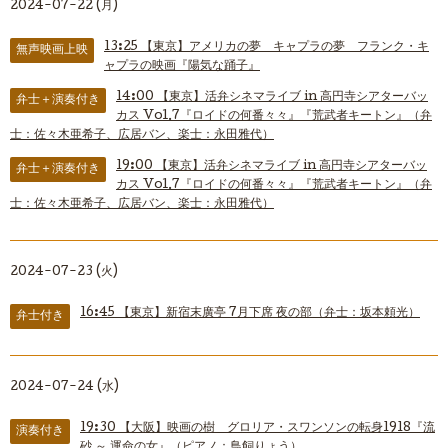
2024-07-22 (月)
13:25
【東京】アメリカの夢 キャプラの夢 フランク・キ
無声映画上映
ャプラの映画『陽気な踊子』
14:00
【東京】活弁シネマライブ in 高円寺シアターバッ
弁士＋演奏付き
カス Vol.7『ロイドの何番々々』『荒武者キートン』（弁
士：佐々木亜希子、広居バン、楽士：永田雅代）
19:00
【東京】活弁シネマライブ in 高円寺シアターバッ
弁士＋演奏付き
カス Vol.7『ロイドの何番々々』『荒武者キートン』（弁
士：佐々木亜希子、広居バン、楽士：永田雅代）
2024-07-23 (火)
16:45
【東京】新宿末廣亭 7月下席 夜の部（弁士：坂本頼光）
弁士付き
2024-07-24 (水)
19:30
【大阪】映画の樹 グロリア・スワンソンの転身1918『流
演奏付き
砂 ～ 運命の女』（ピアノ：鳥飼りょう）