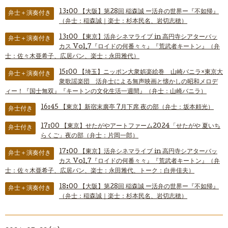
13:00
【大阪】第28回 稲森誠 ー活弁の世界ー『不如帰』
弁士＋演奏付き
（弁士：稲森誠｜楽士：杉本民名、岩切志穂）
13:00
【東京】活弁シネマライブ in 高円寺シアターバッ
弁士＋演奏付き
カス Vol.7『ロイドの何番々々』『荒武者キートン』（弁
士：佐々木亜希子、広居バン、楽士：永田雅代）
15:00
【埼玉】ニッポン大衆娯楽絵巻 山崎バニラ×東京大
弁士＋演奏付き
衆歌謡楽団 活弁士による無声映画と懐かしの昭和メロデ
ィー！『国士無双』『キートンの文化生活一週間』（弁士：山崎バニラ）
16:45
【東京】新宿末廣亭 7月下席 夜の部（弁士：坂本頼光）
弁士付き
17:00
【東京】せたがやアートファーム2024「せたがや 夏いち
弁士付き
らくご」夜の部（弁士：片岡一郎）
17:00
【東京】活弁シネマライブ in 高円寺シアターバッ
弁士＋演奏付き
カス Vol.7『ロイドの何番々々』『荒武者キートン』（弁
士：佐々木亜希子、広居バン、楽士：永田雅代、トーク：白井佳夫）
18:00
【大阪】第28回 稲森誠 ー活弁の世界ー『不如帰』
弁士＋演奏付き
（弁士：稲森誠｜楽士：杉本民名、岩切志穂）