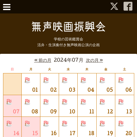
学校の芸術鑑賞会
活弁・生演奏付き無声映画公演の企画
2024年07月
« 前の月
次の月 »
日
月
火
水
木
金
土
01
02
03
04
05
06
07
08
09
10
11
12
13
14
15
16
17
18
19
20