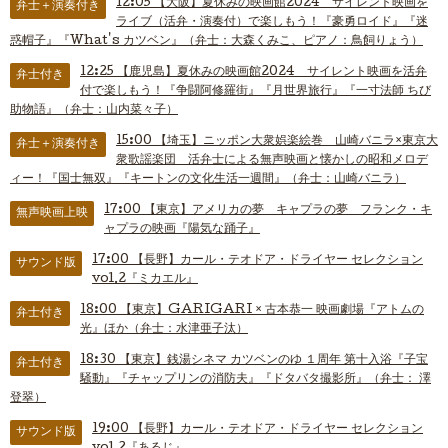
12:05
【大阪】夏休みの映画館2024 サイレント映画を
弁士＋演奏付き
ライブ（活弁・演奏付）で楽しもう！『豪勇ロイド』『迷
惑帽子』『What's カツベン』（弁士：大森くみこ、ピアノ：鳥飼りょう）
12:25
【鹿児島】夏休みの映画館2024 サイレント映画を活弁
弁士付き
付で楽しもう！『争闘阿修羅街』『月世界旅行』『一寸法師 ちび
助物語』（弁士：山内菜々子）
15:00
【埼玉】ニッポン大衆娯楽絵巻 山崎バニラ×東京大
弁士＋演奏付き
衆歌謡楽団 活弁士による無声映画と懐かしの昭和メロデ
ィー！『国士無双』『キートンの文化生活一週間』（弁士：山崎バニラ）
17:00
【東京】アメリカの夢 キャプラの夢 フランク・キ
無声映画上映
ャプラの映画『陽気な踊子』
17:00
【長野】カール・テオドア・ドライヤー セレクション
サウンド版
vol.2『ミカエル』
18:00
【東京】GARIGARI × 古本恭一 映画劇場『アトムの
弁士付き
光』ほか（弁士：水津亜子汰）
18:30
【東京】銭湯シネマ カツベンのゆ １周年 第十入浴『子宝
弁士付き
騒動』『チャップリンの消防夫』『ドタバタ撮影所』（弁士： 澤
登翠）
19:00
【長野】カール・テオドア・ドライヤー セレクション
サウンド版