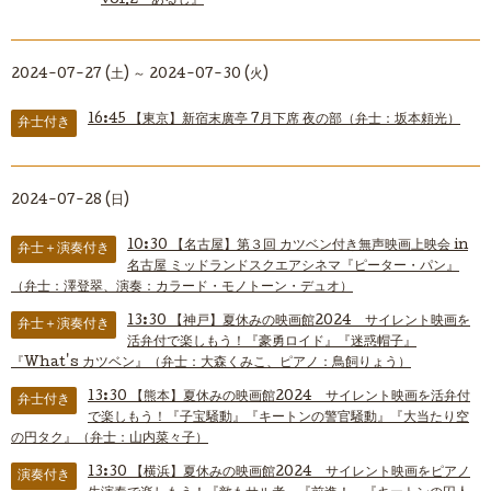
vol.2『あるじ』
2024-07-27 (土) ～ 2024-07-30 (火)
16:45
【東京】新宿末廣亭 7月下席 夜の部（弁士：坂本頼光）
弁士付き
2024-07-28 (日)
10:30
【名古屋】第３回 カツベン付き無声映画上映会 in
弁士＋演奏付き
名古屋 ミッドランドスクエアシネマ『ピーター・パン』
（弁士：澤登翠、演奏：カラード・モノトーン・デュオ）
13:30
【神戸】夏休みの映画館2024 サイレント映画を
弁士＋演奏付き
活弁付で楽しもう！『豪勇ロイド』『迷惑帽子』
『What's カツベン』（弁士：大森くみこ、ピアノ：鳥飼りょう）
13:30
【熊本】夏休みの映画館2024 サイレント映画を活弁付
弁士付き
で楽しもう！『子宝騒動』『キートンの警官騒動』『大当たり空
の円タク』（弁士：山内菜々子）
13:30
【横浜】夏休みの映画館2024 サイレント映画をピアノ
演奏付き