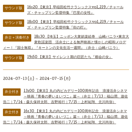
16:20
【東京】早稲田松竹クラシックスvol.219／チャール
サウンド版
ズ・チャップリン監督特集『巴里の女性』
18:00
【東京】早稲田松竹クラシックスvol.219／チャール
サウンド版
ズ・チャップリン監督特集『街の灯』
18:30
【埼玉】ニッポン大衆娯楽絵巻 山崎バニラ×東京大
弁士＋演奏付き
衆歌謡楽団 活弁士による無声映画と懐かしの昭和メロデ
ィー！『国士無双』『キートンの文化生活一週間』（弁士：山崎バニラ）
19:50
【東京】サイレント期の巨匠たち『都会の女』
サウンド版
2024-07-13 (土) ～ 2024-07-15 (月)
13:00
【東京】丸の内ピカデリー100周年記念 浪漫活弁シネマ
弁士付き
～映画『青春の夢いまいづこ』篇～（弁士｜7/13：福山潤、遊佐
浩二｜7/14：森久保祥太郎、吉野裕行｜7/15：上村祐翔、北川尚弥）
16:30
【東京】丸の内ピカデリー100周年記念 浪漫活弁シネマ
弁士付き
～映画『青春の夢いまいづこ』篇～（弁士｜7/13：福山潤、遊佐
浩二｜7/14：森久保祥太郎、吉野裕行｜7/15：上村祐翔、北川尚弥）