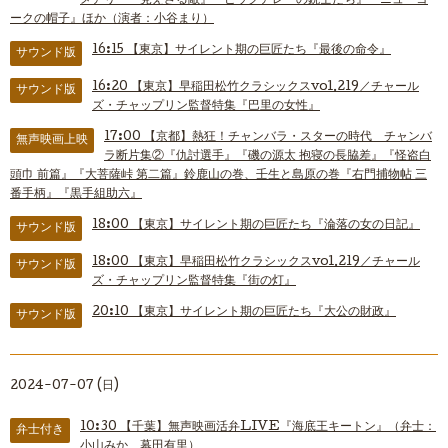
メアリー『見えざる敵』『ピッグアレーの銃士たち』『ニューヨ
ークの帽子』ほか（演者：小谷まり）
16:15
【東京】サイレント期の巨匠たち『最後の命令』
サウンド版
16:20
【東京】早稲田松竹クラシックスvol.219／チャール
サウンド版
ズ・チャップリン監督特集『巴里の女性』
17:00
【京都】熱狂！チャンバラ・スターの時代 チャンバ
無声映画上映
ラ断片集②『仇討選手』『磯の源太 抱寝の長脇差』『怪盗白
頭巾 前篇』『大菩薩峠 第二篇』鈴鹿山の巻、壬生と島原の巻『右門捕物帖 三
番手柄』『黒手組助六』
18:00
【東京】サイレント期の巨匠たち『淪落の女の日記』
サウンド版
18:00
【東京】早稲田松竹クラシックスvol.219／チャール
サウンド版
ズ・チャップリン監督特集『街の灯』
20:10
【東京】サイレント期の巨匠たち『大公の財政』
サウンド版
2024-07-07 (日)
10:30
【千葉】無声映画活弁LIVE『海底王キートン』（弁士：
弁士付き
小山みか、幕田有里）