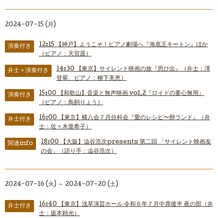
2024-07-15 (月)
12:15
【神戸】ようこそ！ピアノ劇場へ『海底王キートン』ほか
演奏付き
（ピアノ：天宮遥）
14:30
【東京】サイレント映画の旅『思ひ出』（弁士：澤
弁士＋演奏付き
登翠、ピアノ：柳下美恵）
15:00
【和歌山】音楽と無声映画 vol.2『ロイドの要心無用』
演奏付き
（ピアノ：鳥飼りょう）
16:00
【東京】横八会７月分科会『愛のレシピ〜卵ランド』（弁
弁士付き
士：佐々木亜希子）
18:00
【大阪】澁谷浩次presents 第二回 「サイレント映画友
関連info
の会」（語り手：澁谷浩次）
2024-07-16 (火) ～ 2024-07-20 (土)
16:40
【東京】浅草演芸ホール 令和６年７月中席後半 夜の部（弁
弁士付き
士：坂本頼光）