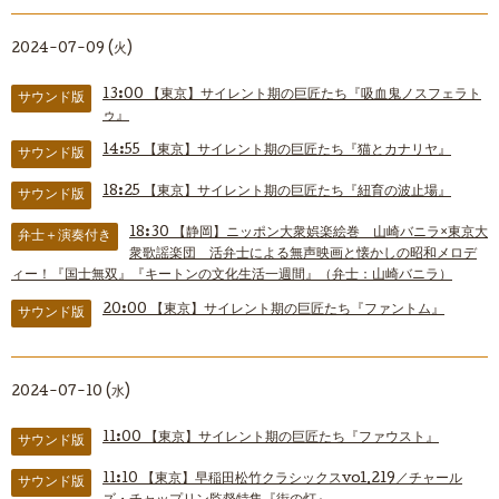
2024-07-09 (火)
13:00
【東京】サイレント期の巨匠たち『吸血鬼ノスフェラト
サウンド版
ゥ』
14:55
【東京】サイレント期の巨匠たち『猫とカナリヤ』
サウンド版
18:25
【東京】サイレント期の巨匠たち『紐育の波止場』
サウンド版
18:30
【静岡】ニッポン大衆娯楽絵巻 山崎バニラ×東京大
弁士＋演奏付き
衆歌謡楽団 活弁士による無声映画と懐かしの昭和メロデ
ィー！『国士無双』『キートンの文化生活一週間』（弁士：山崎バニラ）
20:00
【東京】サイレント期の巨匠たち『ファントム』
サウンド版
2024-07-10 (水)
11:00
【東京】サイレント期の巨匠たち『ファウスト』
サウンド版
11:10
【東京】早稲田松竹クラシックスvol.219／チャール
サウンド版