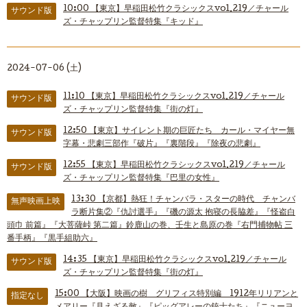
10:00
【東京】早稲田松竹クラシックスvol.219／チャール
サウンド版
ズ・チャップリン監督特集『キッド』
2024-07-06 (土)
11:10
【東京】早稲田松竹クラシックスvol.219／チャール
サウンド版
ズ・チャップリン監督特集『街の灯』
12:50
【東京】サイレント期の巨匠たち カール・マイヤー無
サウンド版
字幕・悲劇三部作『破片』『裏階段』『除夜の悲劇』
12:55
【東京】早稲田松竹クラシックスvol.219／チャール
サウンド版
ズ・チャップリン監督特集『巴里の女性』
13:30
【京都】熱狂！チャンバラ・スターの時代 チャンバ
無声映画上映
ラ断片集②『仇討選手』『磯の源太 抱寝の長脇差』『怪盗白
頭巾 前篇』『大菩薩峠 第二篇』鈴鹿山の巻、壬生と島原の巻『右門捕物帖 三
番手柄』『黒手組助六』
14:35
【東京】早稲田松竹クラシックスvol.219／チャール
サウンド版
ズ・チャップリン監督特集『街の灯』
15:00
【大阪】映画の樹 グリフィス特別編 1912年リリアンと
指定なし