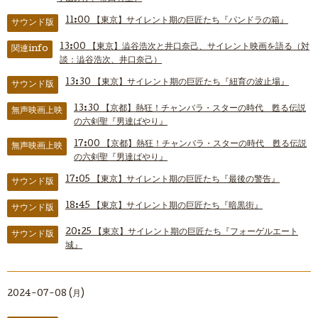
11:00
【東京】サイレント期の巨匠たち『パンドラの箱』
サウンド版
13:00
【東京】澁谷浩次と井口奈己、サイレント映画を語る（対
関連info
談：澁谷浩次、井口奈己）
13:30
【東京】サイレント期の巨匠たち『紐育の波止場』
サウンド版
13:30
【京都】熱狂！チャンバラ・スターの時代 甦る伝説
無声映画上映
の六剣聖『男達ばやり』
17:00
【京都】熱狂！チャンバラ・スターの時代 甦る伝説
無声映画上映
の六剣聖『男達ばやり』
17:05
【東京】サイレント期の巨匠たち『最後の警告』
サウンド版
18:45
【東京】サイレント期の巨匠たち『暗黒街』
サウンド版
20:25
【東京】サイレント期の巨匠たち『フォーゲルエート
サウンド版
城』
2024-07-08 (月)