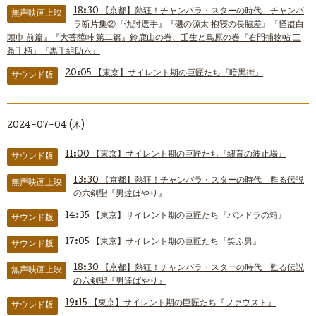
18:30
【京都】熱狂！チャンバラ・スターの時代 チャンバ
無声映画上映
ラ断片集②『仇討選手』『磯の源太 抱寝の長脇差』『怪盗白
頭巾 前篇』『大菩薩峠 第二篇』鈴鹿山の巻、壬生と島原の巻『右門捕物帖 三
番手柄』『黒手組助六』
20:05
【東京】サイレント期の巨匠たち『暗黒街』
サウンド版
2024-07-04 (木)
11:00
【東京】サイレント期の巨匠たち『紐育の波止場』
サウンド版
13:30
【京都】熱狂！チャンバラ・スターの時代 甦る伝説
無声映画上映
の六剣聖『男達ばやり』
14:35
【東京】サイレント期の巨匠たち『パンドラの箱』
サウンド版
17:05
【東京】サイレント期の巨匠たち『笑ふ男』
サウンド版
18:30
【京都】熱狂！チャンバラ・スターの時代 甦る伝説
無声映画上映
の六剣聖『男達ばやり』
19:15
【東京】サイレント期の巨匠たち『ファウスト』
サウンド版