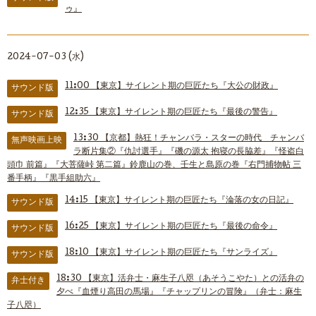
ゥ』
2024-07-03 (水)
11:00
【東京】サイレント期の巨匠たち『大公の財政』
サウンド版
12:35
【東京】サイレント期の巨匠たち『最後の警告』
サウンド版
13:30
【京都】熱狂！チャンバラ・スターの時代 チャンバ
無声映画上映
ラ断片集②『仇討選手』『磯の源太 抱寝の長脇差』『怪盗白
頭巾 前篇』『大菩薩峠 第二篇』鈴鹿山の巻、壬生と島原の巻『右門捕物帖 三
番手柄』『黒手組助六』
14:15
【東京】サイレント期の巨匠たち『淪落の女の日記』
サウンド版
16:25
【東京】サイレント期の巨匠たち『最後の命令』
サウンド版
18:10
【東京】サイレント期の巨匠たち『サンライズ』
サウンド版
18:30
【東京】活弁士・麻生子八咫（あそうこやた）との活弁の
弁士付き
夕べ『血煙り高田の馬場』『チャップリンの冒険』（弁士：麻生
子八咫）