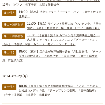
生演奏で楽しもう！『敵もサル者』『前進！』『キートンの囚人
13号』（ピアノ：柳下美恵、お話：新野敏也）
14:00
【広島】活弁シアター『ピーター・パン』（弁士：佐々木
弁士付き
亜希子）
14:30
【東京】サイレント映画の旅『シンデレラ』『国士
弁士＋演奏付き
無双』（弁士：坂本頼光、尾田直彪、ピアノ：神﨑えり）
15:30
【名古屋】第３回 カツベン付き無声映画上映会 in
弁士＋演奏付き
名古屋 ミッドランドスクエアシネマ『ピーター・パン』
（弁士：澤登翠、演奏：カラード・モノトーン・デュオ）
18:00
【東京】活弁士が無声映画を語る『月世界旅行』『チャッ
弁士付き
プリンの放浪者』『月形半平太』『国定忠治』（弁士：麻生八
咫、麻生子八咫）
2024-07-29 (月)
18:30
【東京】第７９２回無声映画鑑賞会 「アメリカの恋人」
弁士付き
と短編コメディ『雀』『チャップリンの衝突』『空中自動車』
（弁士：澤登翠、山城秀之、武藤兼治）