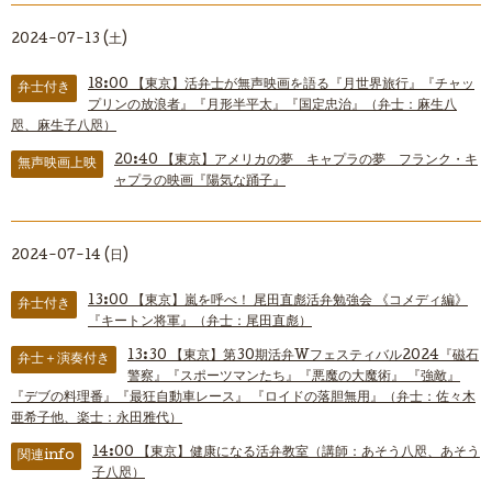
2024-07-13 (土)
18:00
【東京】活弁士が無声映画を語る『月世界旅行』『チャッ
弁士付き
プリンの放浪者』『月形半平太』『国定忠治』（弁士：麻生八
咫、麻生子八咫）
20:40
【東京】アメリカの夢 キャプラの夢 フランク・キ
無声映画上映
ャプラの映画『陽気な踊子』
2024-07-14 (日)
13:00
【東京】嵐を呼べ！ 尾田直彪活弁勉強会 《コメディ編》
弁士付き
『キートン将軍』（弁士：尾田直彪）
13:30
【東京】第30期活弁Wフェスティバル2024『磁石
弁士＋演奏付き
警察』『スポーツマンたち』『悪魔の大魔術』 『強敵』
『デブの料理番』『最狂自動車レース』 『ロイドの落胆無用』（弁士：佐々木
亜希子他、楽士：永田雅代）
14:00
【東京】健康になる活弁教室（講師：あそう八咫、あそう
関連info
子八咫）