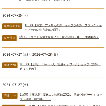
2024-07-25 (木)
11:00
【東京】アメリカの夢 キャプラの夢 フランク・キ
無声映画上映
ャプラの映画『陽気な踊子』
16:45
【東京】新宿末廣亭 7月下席 夜の部（弁士：坂本頼光）
弁士付き
2024-07-27 (土) ～ 2024-07-28 (日)
10:00
【広島】「かつべん（活弁）」ワークショップ（講師：
関連info
佐々木亜希子）
2024-07-27 (土)
11:00
【鹿児島】夏休みの映画館2024 活弁体験ワークショッ
関連info
プ（講師：山内菜々子）