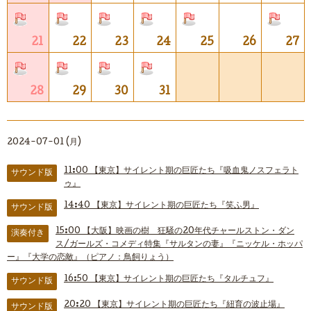
21
22
23
24
25
26
27
28
29
30
31
2024-07-01 (月)
11:00
【東京】サイレント期の巨匠たち『吸血鬼ノスフェラト
サウンド版
ゥ』
14:40
【東京】サイレント期の巨匠たち『笑ふ男』
サウンド版
15:00
【大阪】映画の樹 狂騒の20年代チャールストン・ダン
演奏付き
ス/ガールズ・コメディ特集『サルタンの妻』『ニッケル・ホッパ
ー』『大学の恋敵』（ピアノ：鳥飼りょう）
16:50
【東京】サイレント期の巨匠たち『タルチュフ』
サウンド版
20:20
【東京】サイレント期の巨匠たち『紐育の波止場』
サウンド版