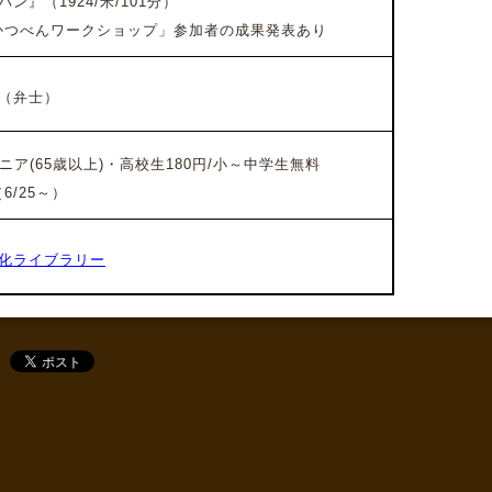
ン』（1924/米/101分）
つべんワークショップ」参加者の成果発表あり
（弁士）
ニア(65歳以上)・高校生180円/小～中学生無料
/25～）
化ライブラリー