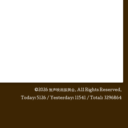
©2026
無声映画振興会
. All Rights Reserved.
Today:
5126
/ Yesterday:
11541
/ Total:
3296864