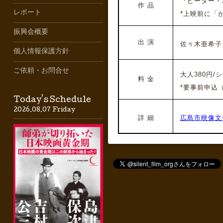
『ピーター・パ
作 品
レポート
*上映前に「か
振興会概要
出 演
佐々木亜希子
個人情報保護方針
ご依頼・お問合せ
大人380円/シ
料 金
*要事前申込（6
Today's Schedule
2026.08.07 Friday
詳 細
広島市映像文