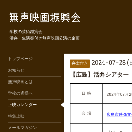
学校の芸術鑑賞会
活弁・生演奏付き無声映画公演の企画
トップページ
2024-07-28 (
弁士付き
お知らせ
【広島】活弁シアター
無声映画とは
日 時
学校の皆様へ
2024年07月28
上映カレンダー
会 場
広島市映像文
特集上映
メールマガジン