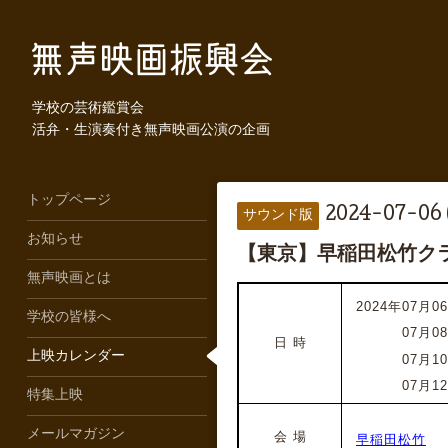
学校の芸術鑑賞会
活弁・生演奏付き無声映画公演の企画
トップページ
2024-07-06 
サウンド版
お知らせ
【東京】早稲田松竹クラ
無声映画とは
2024年07月06
学校の皆様へ
2024年
07月0
日 時
上映カレンダー
2024年
07月1
2024年
07月1
特集上映
メールマガジン
会 場
早稲田松竹