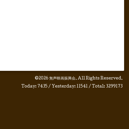
©2026
無声映画振興会
. All Rights Reserved.
Today:
7435
/ Yesterday:
11541
/ Total:
3299173