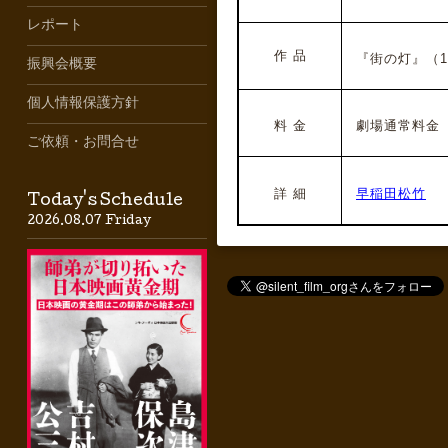
レポート
作 品
『街の灯』（193
振興会概要
個人情報保護方針
料 金
劇場通常料金
ご依頼・お問合せ
詳 細
早稲田松竹
Today's Schedule
2026.08.07 Friday