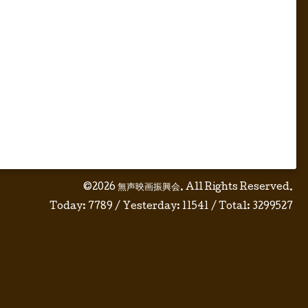
©2026
無声映画振興会
. All Rights Reserved.
Today:
7789
/ Yesterday:
11541
/ Total:
3299527