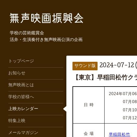
学校の芸術鑑賞会
活弁・生演奏付き無声映画公演の企画
トップページ
2024-07-12 
サウンド版
お知らせ
【東京】早稲田松竹クラ
無声映画とは
2024年07月06
学校の皆様へ
2024年
07月0
日 時
上映カレンダー
2024年
07月1
2024年
07月1
特集上映
メールマガジン
会 場
早稲田松竹