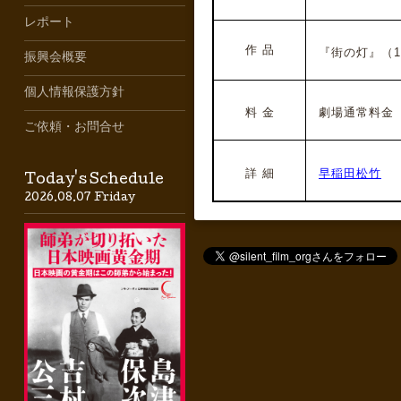
レポート
作 品
『街の灯』（193
振興会概要
個人情報保護方針
料 金
劇場通常料金
ご依頼・お問合せ
詳 細
早稲田松竹
Today's Schedule
2026.08.07 Friday