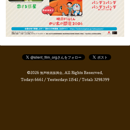
©2026
無声映画振興会
. All Rights Reserved.
Today:
6661
/ Yesterday:
11541
/ Total:
3298399