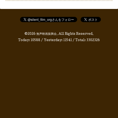
©2026
無声映画振興会
. All Rights Reserved.
Today:
10588
/ Yesterday:
11541
/ Total:
3302326