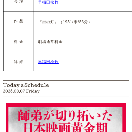
会 場
早稲田松竹
作 品
『街の灯』（1931/米/86分）
料 金
劇場通常料金
詳 細
早稲田松竹
Today's Schedule
2026.08.07 Friday