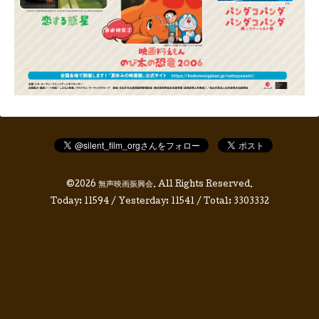
©2026
無声映画振興会
. All Rights Reserved.
Today:
11594
/ Yesterday:
11541
/ Total:
3303332