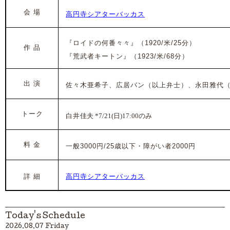
会 場
高円寺シアターバッカス
『ロイドの何番々々』（1920/米/25分）
作 品
『荒武者キートン』（1923/米/68分）
出 演
佐々木亜希子、広居バン
（以上弁士）、永田雅代
トーク
白井
佳夫 *7/21(日)17:00のみ
料 金
一般3000円/25歳以下・障がい者2000円
詳 細
高円寺シアターバッカス
Today's Schedule
2026.08.07 Friday