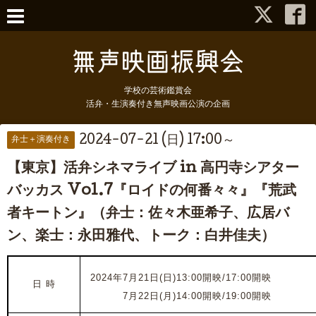
学校の芸術鑑賞会
活弁・生演奏付き無声映画公演の企画
2024-07-21 (日) 17:00～
弁士＋演奏付き
【東京】活弁シネマライブ in 高円寺シアター
バッカス Vol.7『ロイドの何番々々』『荒武
者キートン』（弁士：佐々木亜希子、広居バ
ン、楽士：永田雅代、トーク：白井佳夫）
2024年7月21日(日)13:00開映/17:00開映
日 時
2024年
7月22日(月)14:00開映/19:00開映