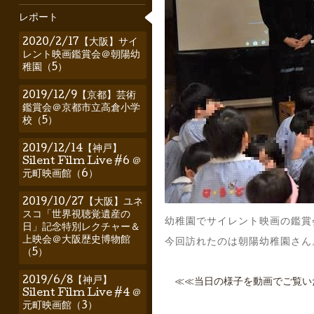
レポート
2020/2/17【大阪】サイ
レント映画鑑賞会＠朝陽幼
稚園（5）
2019/12/9【京都】芸術
鑑賞会＠京都市立高倉小学
校（5）
2019/12/14【神戸】
Silent Film Live #6 ＠
元町映画館（6）
2019/10/27【大阪】ユネ
スコ「世界視聴覚遺産の
幼稚園でサイレント映画の鑑賞
日」記念特別レクチャー＆
上映会＠大阪歴史博物館
今回訪れたのは朝陽幼稚園さん
（5）
2019/6/8【神戸】
≪≪当日の様子を動画でご覧い
Silent Film Live #4 ＠
元町映画館（3）