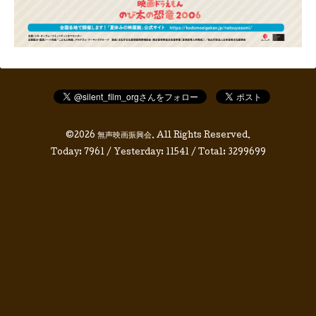
©2026
無声映画振興会
. All Rights Reserved.
Today:
7961
/ Yesterday:
11541
/ Total:
3299699