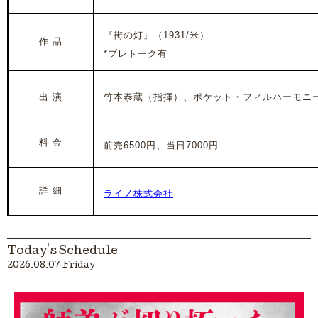
『街の灯』
（1931/米）
作 品
*プレトーク有
出 演
竹本泰蔵（指揮）、ポケット・フィルハーモニ
料 金
前売65
00円、当日7000円
詳 細
ライノ株式会社
Today's Schedule
2026.08.07 Friday