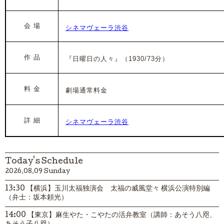
会 場
シネマヴェーラ渋谷
作 品
『日曜日の人々』
（1930
/73分）
料 金
劇場通常料金
詳 細
シネマヴェーラ渋谷
Today's Schedule
2026.08.09 Sunday
13:30 【横浜】玉川太福独演会 太福の威風堂々 横浜公演特別編
（弁士：坂本頼光）
14:00 【東京】麻生やた・こやたの活弁教室（講師：あそう八咫、