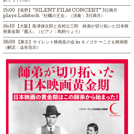
あそう子八咫）
15:00 【長野】“SILENT FILM CONCERT” 3日満月
plays Lubitsch『牡蠣の王女』（演奏：3日満月）
16:10 【大阪】島津保次郎と吉村公三郎 師弟が切り拓いた日本映
画黄金期『麗人』（ピアノ：鳥飼りょう）
18:00 【東京】サイレント映画友の会 in キノコヤ 〜こども映画祭
（解説：澁谷浩次）