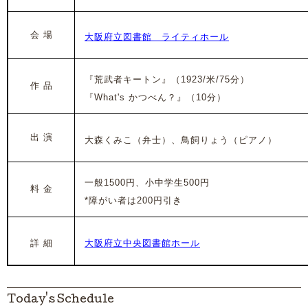
会 場
大阪府立図書館 ライティホール
『荒武者キートン』（1923/米/75分）
作 品
『What's かつべん？』（10分）
出 演
大森くみこ（
弁士）、鳥飼りょう
（ピアノ）
一般1500円、小中学生500円
料 金
*障がい者は200円引き
詳 細
大阪府立中央図書館ホール
Today's Schedule