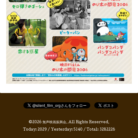
©2026
無声映画振興会
. All Rights Reserved.
Today:
2029
/ Yesterday:
5140
/ Total:
3282226