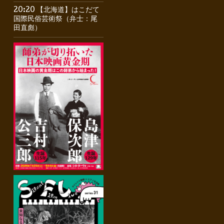
20:20 【北海道】はこだて
国際民俗芸術祭（弁士：尾
田直彪）