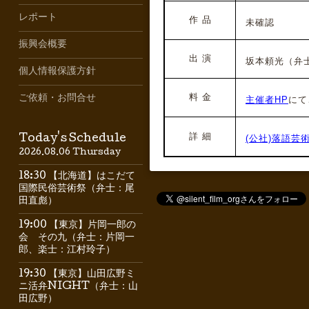
レポート
作 品
未確認
振興会概要
出 演
坂本頼光（弁
個人情報保護方針
料 金
ご依頼・お問合せ
主催者HP
にて
詳 細
(公社)落語芸
Today's Schedule
2026.08.06 Thursday
18:30 【北海道】はこだて
国際民俗芸術祭（弁士：尾
田直彪）
19:00 【東京】片岡一郎の
会 その九（弁士：片岡一
郎、楽士：江村玲子）
19:30 【東京】山田広野ミ
ニ活弁NIGHT（弁士：山
田広野）