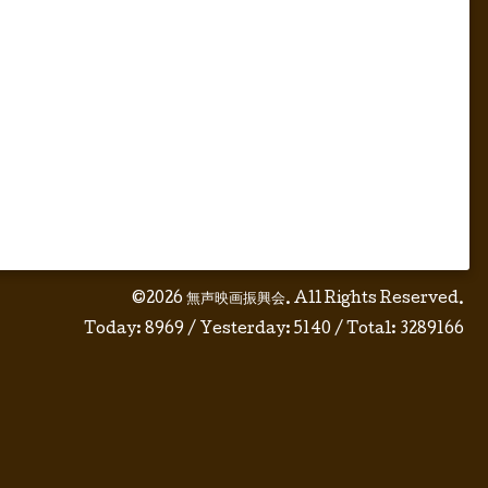
©2026
無声映画振興会
. All Rights Reserved.
Today:
8969
/ Yesterday:
5140
/ Total:
3289166