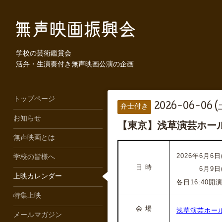
学校の芸術鑑賞会
活弁・生演奏付き無声映画公演の企画
トップページ
2026-06-06 (
弁士付き
お知らせ
【東京】浅草演芸ホー
無声映画とは
2026年6月6日
学校の皆様へ
日 時
2026年
6月9日
上映カレンダー
各日16:40開演
特集上映
会 場
浅草演芸ホー
メールマガジン