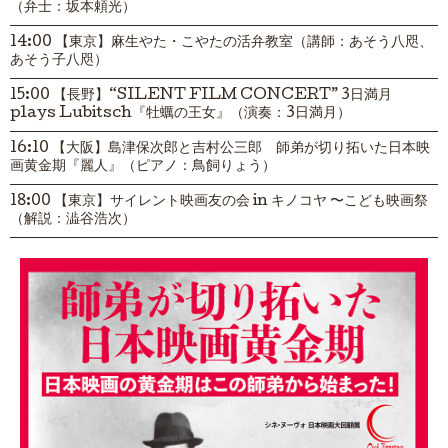
（弁士：坂本頼光）
14:00 【東京】麻生やた・こやたの活弁教室（講師：あそう八咫、
あそう子八咫）
15:00 【長野】“SILENT FILM CONCERT” 3日満月
plays Lubitsch『牡蠣の王女』（演奏：3日満月）
16:10 【大阪】島津保次郎と吉村公三郎 師弟が切り拓いた日本映
画黄金期『麗人』（ピアノ：鳥飼りょう）
18:00 【東京】サイレント映画友の会 in キノコヤ 〜こども映画祭
（解説：澁谷浩次）