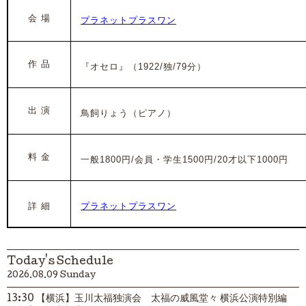
会 場
プラネットプラスワン
作 品
『オセロ』（1922/独/79分）
出 演
鳥飼りょう（ピアノ）
料 金
一般1800円/会員・学生1500円/20才以下1000円
詳 細
プラネットプラスワン
Today's Schedule
2026.08.09 Sunday
13:30 【横浜】玉川太福独演会 太福の威風堂々 横浜公演特別編