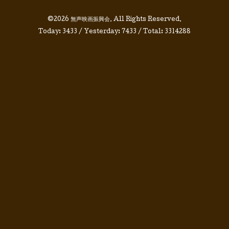
©2026
無声映画振興会
. All Rights Reserved.
Today:
3433
/ Yesterday:
7433
/ Total:
3314288